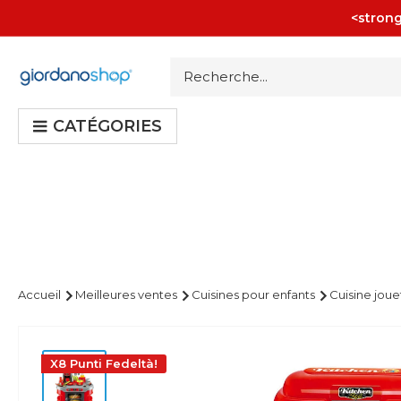
Passer
<strong
au
contenu
Giordano
Shop
CATÉGORIES
Accueil
Meilleures ventes
Cuisines pour enfants
Cuisine joue
X8 Punti Fedeltà!