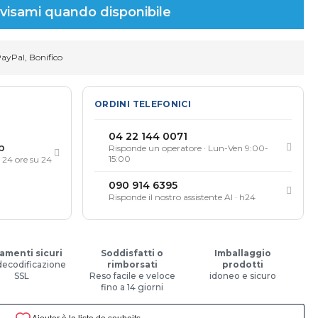
visami quando disponibile
PayPal, Bonifico
ORDINI TELEFONICI
04 22 144 0071
p
Risponde un operatore · Lun-Ven 9:00-
15:00
, 24 ore su 24
090 914 6395
Risponde il nostro assistente AI · h24
amenti sicuri
Soddisfatti o
Imballaggio
decodificazione
rimborsati
prodotti
SSL
Reso facile e veloce
idoneo e sicuro
fino a 14 giorni