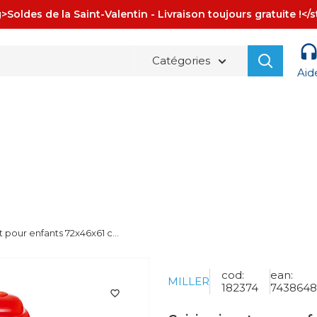
>Soldes de la Saint-Valentin - Livraison toujours gratuite !</
Catégories
Aid
La spedizione è sempre
GRATUITA!
t pour enfants 72x46x61 c...
cod:
ean:
MILLER
182374
7438648