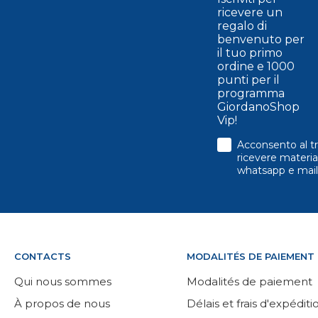
ricevere un
regalo di
benvenuto per
il tuo primo
ordine e 1000
punti per il
programma
GiordanoShop
Vip!
consenso
Acconsento al tr
ricevere material
whatsapp e mail
CONTACTS
MODALITÉS DE PAIEMENT
Qui nous sommes
Modalités de paiement
À propos de nous
Délais et frais d'expéditi