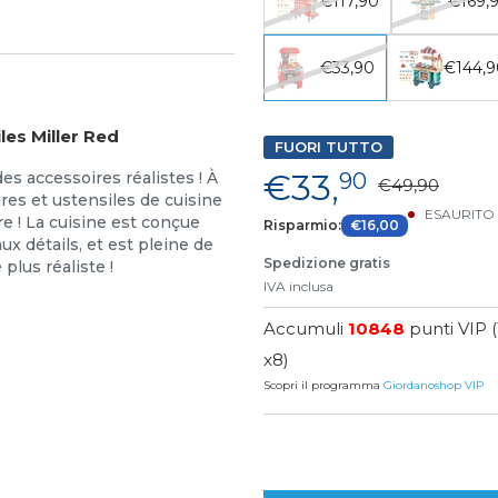
€117,90
€169,
€33,90
€144,9
es Miller Red
FUORI TUTTO
€33,
90
es accessoires réalistes ! À
€49,90
res et ustensiles de cuisine
ESAURITO
 ! La cuisine est conçue
Risparmio:
€16,00
ux détails, et est pleine de
Spedizione gratis
plus réaliste !
IVA inclusa
Accumuli
10848
punti VIP 
x8)
Scopri il programma
Giordanoshop VIP