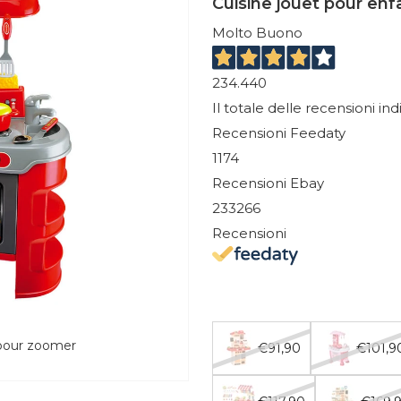
Cuisine jouet pour enf
Molto Buono
234.440
Il totale delle recensioni in
Recensioni Feedaty
1174
Recensioni Ebay
233266
Recensioni
 pour zoomer
€91,90
€101,9