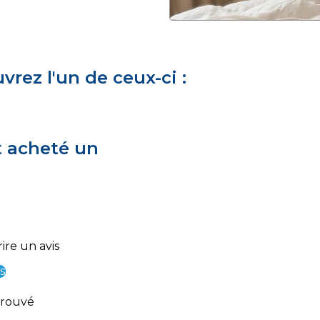
rez l'un de ceux-ci :
t acheté un
ire un avis
s
trouvé