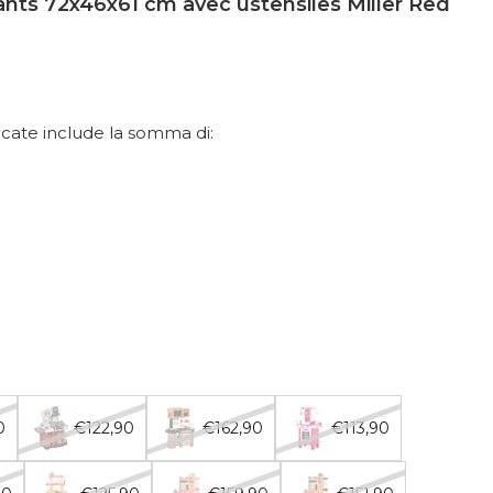
ants 72x46x61 cm avec ustensiles Miller Red
dicate include la somma di:
0
€122,90
€162,90
€113,90