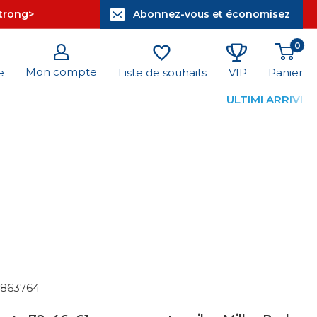
strong>
Abonnez-vous et économisez
0
Mon compte
Panier
e
Liste de souhaits
VIP
ULTIMI ARRIVI
863764