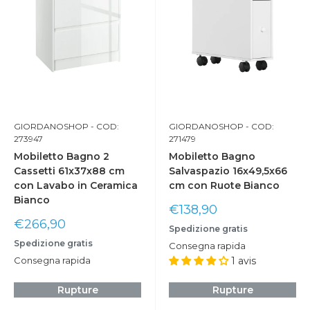
GIORDANOSHOP
- COD:
GIORDANOSHOP
- COD:
273947
271479
Mobiletto Bagno 2
Mobiletto Bagno
Cassetti 61x37x88 cm
Salvaspazio 16x49,5x66
con Lavabo in Ceramica
cm con Ruote Bianco
Bianco
Prix
€138,90
réduit
Prix
€266,90
Spedizione gratis
réduit
Spedizione gratis
Consegna rapida
Consegna rapida
1 avis
Rupture
Rupture