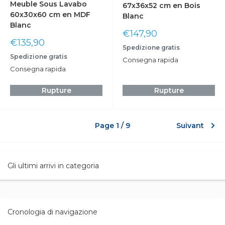
Meuble Sous Lavabo
67x36x52 cm en Bois
60x30x60 cm en MDF
Blanc
Blanc
Prix
€147,90
Prix
réduit
€135,90
Spedizione gratis
réduit
Spedizione gratis
Consegna rapida
Consegna rapida
Rupture
Rupture
Page 1 / 9
Suivant
Gli ultimi arrivi in categoria
Cronologia di navigazione