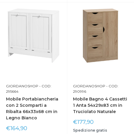
GIORDANOSHOP
- COD:
GIORDANOSHOP
- COD:
295664
290996
Mobile Portabiancheria
Mobile Bagno 4 Cassetti
con 2 Scomparti a
1 Anta 54x29x83 cm in
Ribalta 66x33x68 cm in
Truciolato Naturale
Legno Bianco
Prix
€177,90
réduit
Prix
€164,90
Spedizione gratis
réduit