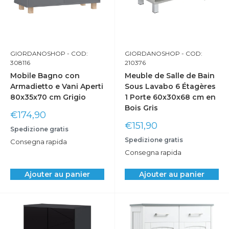
GIORDANOSHOP
- COD:
GIORDANOSHOP
- COD:
308116
210376
Mobile Bagno con
Meuble de Salle de Bain
Armadietto e Vani Aperti
Sous Lavabo 6 Étagères
80x35x70 cm Grigio
1 Porte 60x30x68 cm en
Bois Gris
Prix
€174,90
réduit
Prix
€151,90
Spedizione gratis
réduit
Spedizione gratis
Consegna rapida
Consegna rapida
Ajouter au panier
Ajouter au panier