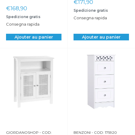
Prix
€171,90
réduit
Prix
€168,90
Spedizione gratis
réduit
Spedizione gratis
Consegna rapida
Consegna rapida
Ajouter au panier
Ajouter au panier
GIORDANOSHOP
- COD:
BENZONI
- COD: 175920