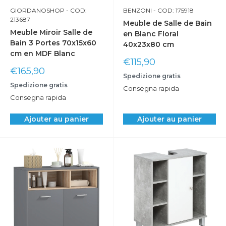
GIORDANOSHOP
- COD:
BENZONI
- COD: 175918
Choisissez le
meuble de salle de bain mobile
qui vous
213687
Meuble de Salle de Bain
plaît le plus et personnalisez-le tout de suite !
Meuble Miroir Salle de
en Blanc Floral
Bain 3 Portes 70x15x60
40x23x80 cm
cm en MDF Blanc
Prix
€115,90
Prix
réduit
€165,90
Spedizione gratis
réduit
Spedizione gratis
Consegna rapida
Consegna rapida
Ajouter au panier
Ajouter au panier