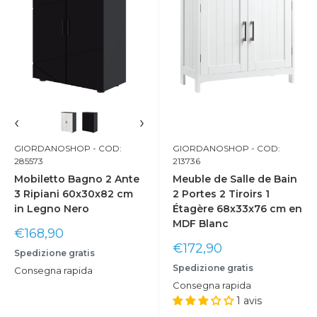
‹
›
GIORDANOSHOP
- COD:
GIORDANOSHOP
- COD:
285573
213736
Mobiletto Bagno 2 Ante
Meuble de Salle de Bain
3 Ripiani 60x30x82 cm
2 Portes 2 Tiroirs 1
in Legno Nero
Étagère 68x33x76 cm en
MDF Blanc
Prix
€168,90
réduit
Prix
€172,90
Spedizione gratis
réduit
Spedizione gratis
Consegna rapida
Consegna rapida
1 avis