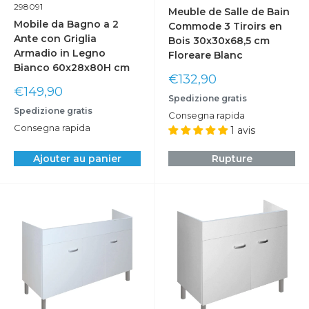
298091
Meuble de Salle de Bain
Mobile da Bagno a 2
Commode 3 Tiroirs en
Ante con Griglia
Bois 30x30x68,5 cm
Armadio in Legno
Floreare Blanc
Bianco 60x28x80H cm
Prix
€132,90
Prix
réduit
€149,90
Spedizione gratis
réduit
Spedizione gratis
Consegna rapida
Consegna rapida
1 avis
Ajouter au panier
Rupture