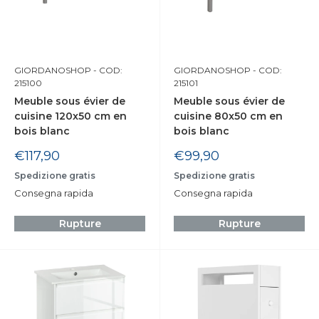
GIORDANOSHOP
- COD:
GIORDANOSHOP
- COD:
215100
215101
Meuble sous évier de
Meuble sous évier de
cuisine 120x50 cm en
cuisine 80x50 cm en
bois blanc
bois blanc
Prix
Prix
€117,90
€99,90
réduit
réduit
Spedizione gratis
Spedizione gratis
Consegna rapida
Consegna rapida
Rupture
Rupture