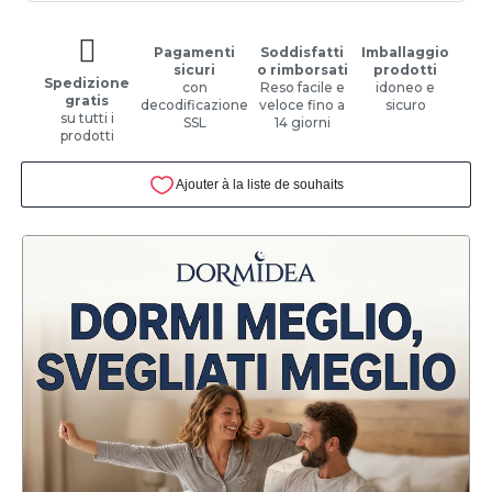
Pagamenti
Soddisfatti
Imballaggio
sicuri
o rimborsati
prodotti
Spedizione
con
Reso facile e
idoneo e
gratis
decodificazione
veloce fino a
sicuro
su tutti i
SSL
14 giorni
prodotti