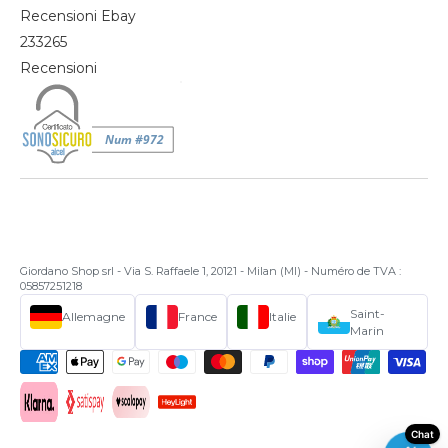
Recensioni Ebay
233265
Recensioni
Giordano Shop srl - Via S. Raffaele 1, 20121 - Milan (MI) - Numéro de TVA :
05857251218
Saint-
Allemagne
France
Italie
Marin