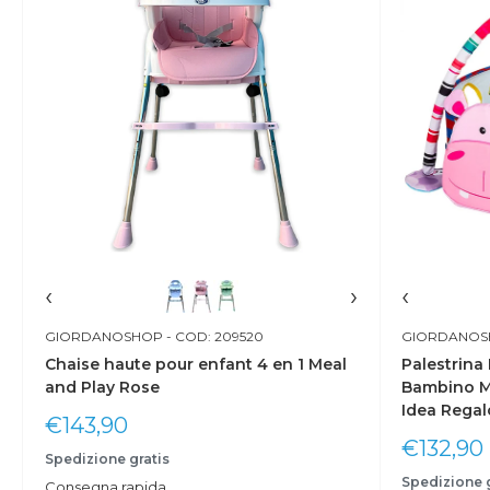
‹
›
‹
GIORDANOSHOP
- COD: 209520
GIORDANOS
Chaise haute pour enfant 4 en 1 Meal
Palestrina
and Play Rose
Bambino Ma
Idea Regal
Prix
€143,90
réduit
Prix
€132,90
Spedizione gratis
réduit
Spedizione g
Consegna rapida