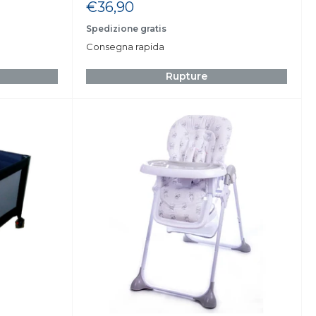
Prix
€36,90
réduit
Spedizione gratis
Consegna rapida
Rupture