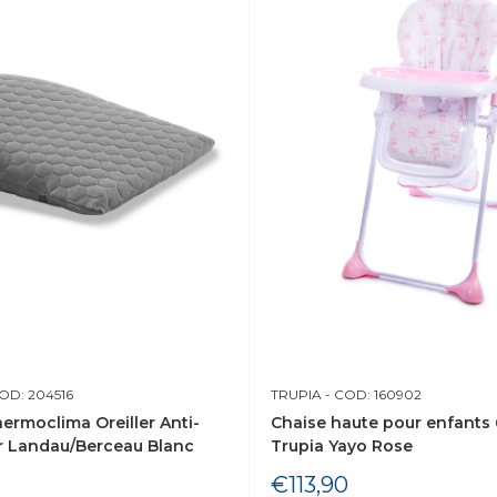
OD: 204516
TRUPIA
- COD: 160902
hermoclima Oreiller Anti-
Chaise haute pour enfants 
r Landau/Berceau Blanc
Trupia Yayo Rose
Prix
€113,90