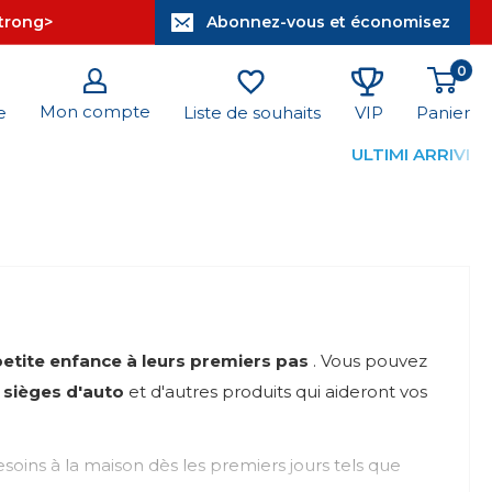
strong>
Abonnez-vous et économisez
0
Mon compte
Panier
e
Liste de souhaits
VIP
ULTIMI ARRIVI
petite enfance à leurs premiers pas
. Vous pouvez
 sièges d'auto
et d'autres produits qui aideront vos
ins à la maison dès les premiers jours tels que