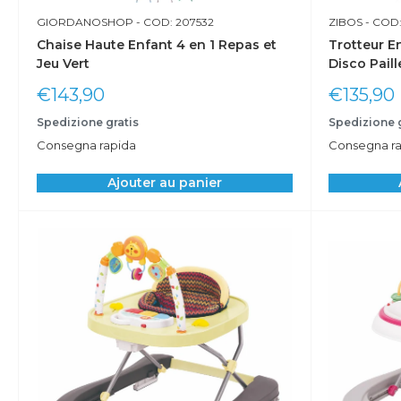
GIORDANOSHOP
- COD: 207532
ZIBOS
- COD:
Chaise Haute Enfant 4 en 1 Repas et
Trotteur E
Jeu Vert
Disco Pail
Prix
Prix
€143,90
€135,90
réduit
réduit
Spedizione gratis
Spedizione g
Consegna rapida
Consegna ra
Ajouter au panier