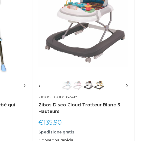
›
‹
›
ZIBOS
- COD: 182418
ébé qui
Zibos Disco Cloud Trotteur Blanc 3
Hauteurs
Prix
€135,90
réduit
Spedizione gratis
Consegna rapida