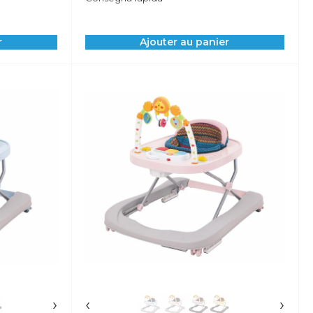
r
Ajouter au panier
›
‹
›