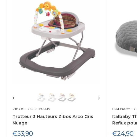
‹
›
ZIBOS
- COD: 182415
ITALBABY
- C
Trotteur 3 Hauteurs Zibos Arco Gris
Italbaby T
Nuage
Reflux pou
Prix
Prix
€53,90
€24,90