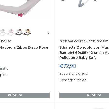
›
 182420
GIORDANOSHOP
- COD: 302797
 Hauteurs Zibos Disco Rose
Sdraietta Dondolo con Mus
Bambini 60x68x42 cm in Ac
Poliestere Baby Soft
Prix
€72,90
ratis
réduit
Spedizione gratis
pida
Consegna rapida
Rupture
Rupture