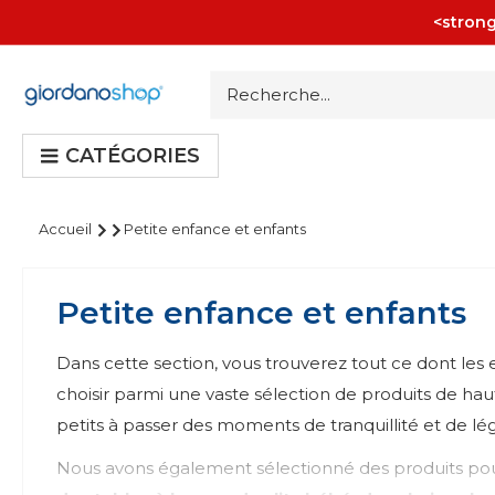
Passer
<strong
au
contenu
Giordano
Shop
CATÉGORIES
Accueil
Petite enfance et enfants
Petite enfance et enfants
Dans cette section, vous trouverez tout ce dont les 
choisir parmi une vaste sélection de produits de h
petits à passer des moments de tranquillité et de lé
Nous avons également sélectionné des produits pour