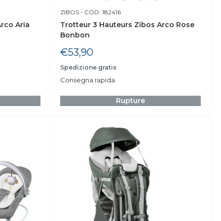
ZIBOS
- COD: 182416
rco Aria
Trotteur 3 Hauteurs Zibos Arco Rose
Bonbon
Prix
€53,90
réduit
Spedizione gratis
Consegna rapida
Rupture