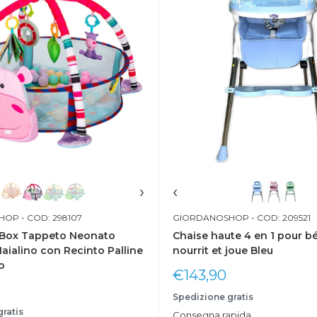
›
‹
HOP
- COD: 298107
GIORDANOSHOP
- COD: 209521
 Box Tappeto Neonato
Chaise haute 4 en 1 pour b
ialino con Recinto Palline
nourrit et joue Bleu
o
Prix
€143,90
réduit
Spedizione gratis
ratis
Consegna rapida