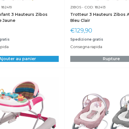
 182419
ZIBOS
- COD: 182413
nfant 3 Hauteurs Zibos
Trotteur 3 Hauteurs Zibos A
le Jaune
Bleu Clair
Prix
€129,90
réduit
ratis
Spedizione gratis
pida
Consegna rapida
Ajouter au panier
Rupture