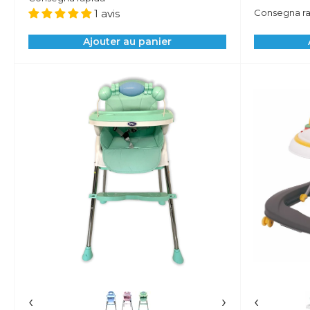
1 avis
Consegna ra
Ajouter au panier
‹
›
‹