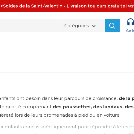
>Soldes de la Saint-Valentin - Livraison toujours gratuite !</
Catégories
Aid
enfants ont besoin dans leur parcours de croissance,
de la 
aute qualité comprenant
des poussettes, des landaus, des
gèreté lors de leurs promenades à pied ou en voiture.
 enfants conçus spécifiquement pour répondre à leurs beso