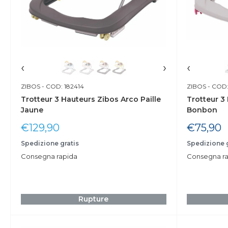
‹
›
‹
ZIBOS
- COD: 182414
ZIBOS
- COD:
Trotteur 3 Hauteurs Zibos Arco Paille
Trotteur 3
Jaune
Bonbon
Prix
Prix
€129,90
€75,90
réduit
réduit
Spedizione gratis
Spedizione g
Consegna rapida
Consegna ra
Rupture