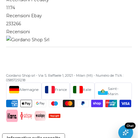
1174
Recensioni Ebay
233266
Recensioni
Giordano Shop srl - Via S. Raffaele 1, 20121 - Milan (MI) - Numéro de TVA :
05857251218
Saint-
Allemagne
France
Italie
Marin
Informativa sulla raccolta