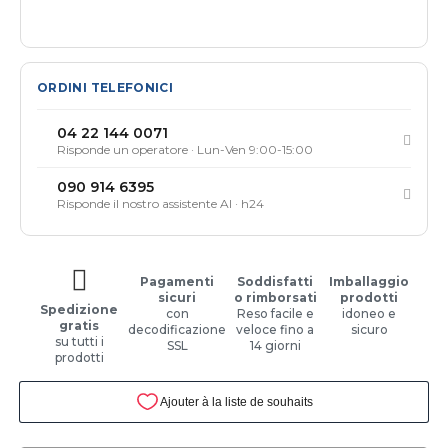
ORDINI TELEFONICI
04 22 144 0071
Risponde un operatore · Lun-Ven 9:00-15:00
090 914 6395
Risponde il nostro assistente AI · h24
Pagamenti
Soddisfatti
Imballaggio
sicuri
o rimborsati
prodotti
Spedizione
con
Reso facile e
idoneo e
gratis
decodificazione
veloce fino a
sicuro
su tutti i
SSL
14 giorni
prodotti