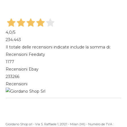
Gestisci cookie
Mes commandes
Magazine
4,0
/5
234.443
Il totale delle recensioni indicate include la somma di:
Recensioni Feedaty
1177
Recensioni Ebay
233266
Recensioni
Giordano Shop srl - Via S. Raffaele 1, 20121 - Milan (MI) - Numéro de TVA :