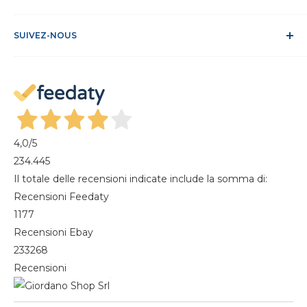
Conditions de vente
ODR
Se connecter
FAQ
SUIVEZ-NOUS
S'identifier
Recesso dal contratto
Mon compte
Gestisci cookie
Mes commandes
Magazine
4,0
/5
234.445
Il totale delle recensioni indicate include la somma di:
Recensioni Feedaty
1177
Recensioni Ebay
233268
Recensioni