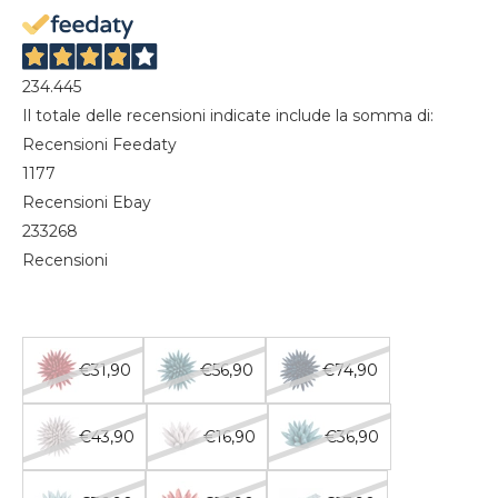
234.445
Il totale delle recensioni indicate include la somma di:
Recensioni Feedaty
1177
Recensioni Ebay
233268
Recensioni
€31,90
€56,90
€74,90
€43,90
€16,90
€36,90