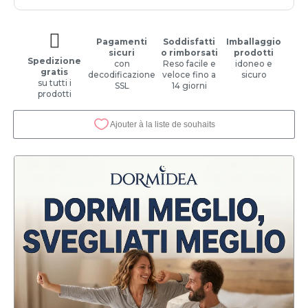
Pagamenti
Soddisfatti
Imballaggio
sicuri
o rimborsati
prodotti
Spedizione
con
Reso facile e
idoneo e
gratis
decodificazione
veloce fino a
sicuro
su tutti i
SSL
14 giorni
prodotti