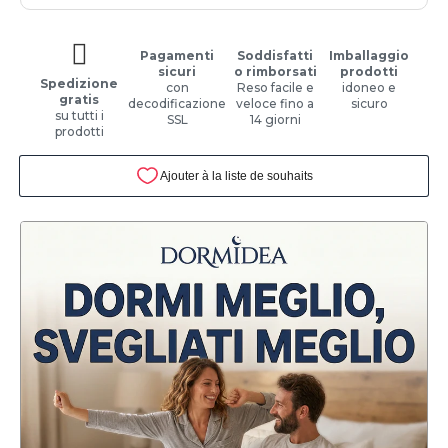
Pagamenti
Soddisfatti
Imballaggio
sicuri
o rimborsati
prodotti
Spedizione
con
Reso facile e
idoneo e
gratis
decodificazione
veloce fino a
sicuro
su tutti i
SSL
14 giorni
prodotti