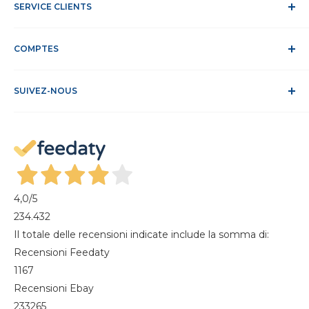
Travaille avec nous
SERVICE CLIENTS
Délais et frais d'expédition
DEEE
Confidentialité et traitement des données
Service Clients
Politique relative aux cookies
COMPTES
Site sécurisé
Conditions de vente
ODR
Se connecter
FAQ
SUIVEZ-NOUS
S'identifier
Recesso dal contratto
Mon compte
Gestisci cookie
Mes commandes
Magazine
4,0
/5
234.432
Il totale delle recensioni indicate include la somma di:
Recensioni Feedaty
1167
Recensioni Ebay
233265