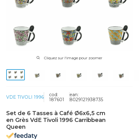
Cliquez sur l'image pour zoomer
cod:
ean:
VDE TIVOLI 1996
187601
8029121938735
Set de 6 Tasses à Café Ø6x6,5 cm
en Grès VdE Tivoli 1996 Carribbean
Queen