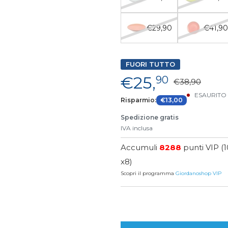
€29,90
€41,9
FUORI TUTTO
€25,
90
€38,90
ESAURITO
Risparmio:
€13,00
Spedizione gratis
IVA inclusa
Accumuli
8288
punti VIP (
x8)
Scopri il programma
Giordanoshop VIP