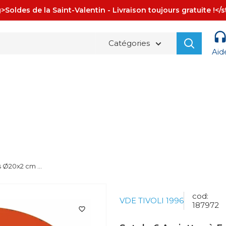
>Soldes de la Saint-Valentin - Livraison toujours gratuite !</
Catégories
Aid
La spedizione è sempre
GRATUITA!
s Ø20x2 cm ...
cod:
VDE TIVOLI 1996
187972