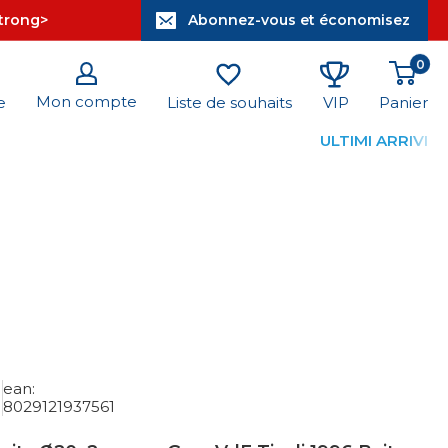
strong>
Abonnez-vous et économisez
0
Mon compte
Panier
e
Liste de souhaits
VIP
ULTIMI ARRIVI
ean:
8029121937561