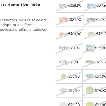
'Este Home Tivoli 1996
€158,90
€87,
€127,90
€129,
assiettes, bols et saladiers
en adoptant des formes
veaux profils : la table est
€164,90
€171,
€20,90
€33,9
€25,90
€63,90
€37,90
€30,9
€37,90
€76,9
€24,90
€24,9