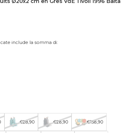
ruits Ø20x2 cm en Gres VdE Tivoli 1996 Baita
dicate include la somma di:
0
€28,90
€28,90
€158,90