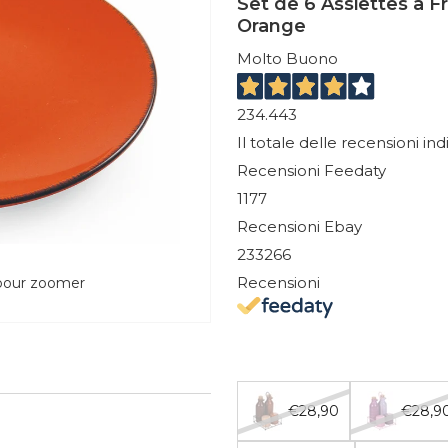
Set de 6 Assiettes à F
Orange
Molto Buono
234.443
Il totale delle recensioni in
Recensioni Feedaty
1177
Recensioni Ebay
233266
Recensioni
 pour zoomer
€28,90
€28,9