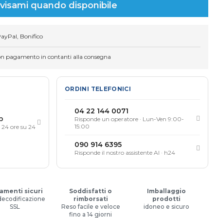
visami quando disponibile
PayPal, Bonifico
on pagamento in contanti alla consegna
ORDINI TELEFONICI
04 22 144 0071
p
Risponde un operatore · Lun-Ven 9:00-
15:00
, 24 ore su 24
090 914 6395
Risponde il nostro assistente AI · h24
amenti sicuri
Soddisfatti o
Imballaggio
decodificazione
rimborsati
prodotti
SSL
Reso facile e veloce
idoneo e sicuro
fino a 14 giorni