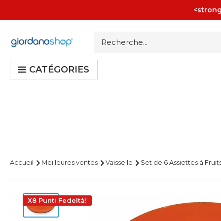
Passer
<strong
au
contenu
Giordano
Shop
CATÉGORIES
Accueil
Meilleures ventes
Vaisselle
Set de 6 Assiettes à Fruit
X8 Punti Fedeltà!