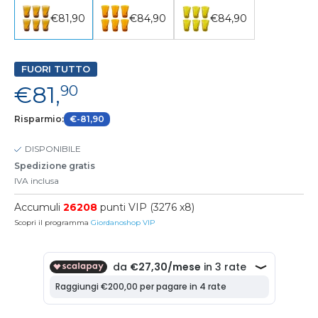
€81,90
€84,90
€84,90
FUORI TUTTO
€81,
90
Risparmio:
€-81,90
DISPONIBILE
Spedizione gratis
IVA inclusa
Accumuli
26208
punti VIP (3276 x8)
Scopri il programma
Giordanoshop VIP