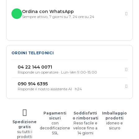
Ordina con WhatsApp
Sempre attivo, 7 giorni su 7, 24 ore su 24
ORDINI TELEFONICI
04 22 144 0071
Risponde un operatore · Lun-Ven 9:00-15:00
090 914 6395
Risponde il nostro assistente AI · h24
Pagamenti
Soddisfatti
Imballaggio
sicuri
o rimborsati
prodotti
Spedizione
con
Reso facile e
idoneo e
gratis
decodificazione
veloce fino a
sicuro
su tutti i
SSL
14 giorni
prodotti