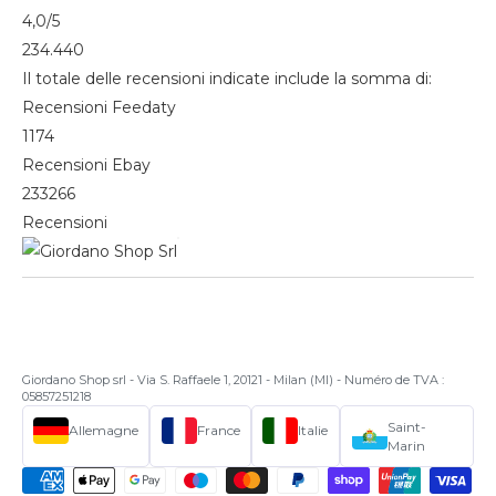
4,0
/5
234.440
Il totale delle recensioni indicate include la somma di:
Recensioni Feedaty
1174
Recensioni Ebay
233266
Recensioni
Giordano Shop srl - Via S. Raffaele 1, 20121 - Milan (MI) - Numéro de TVA :
05857251218
Saint-
Allemagne
France
Italie
Marin