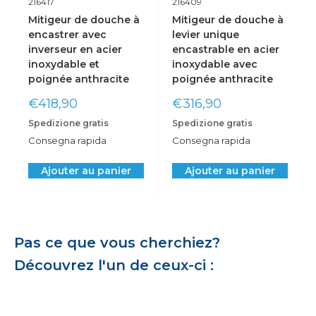
216417
216409
Mitigeur de douche à
Mitigeur de douche à
encastrer avec
levier unique
inverseur en acier
encastrable en acier
inoxydable et
inoxydable avec
poignée anthracite
poignée anthracite
Prix
Prix
€418,90
€316,90
réduit
réduit
Spedizione gratis
Spedizione gratis
Consegna rapida
Consegna rapida
Ajouter au panier
Ajouter au panier
Pas ce que vous cherchiez?
Découvrez l'un de ceux-ci :