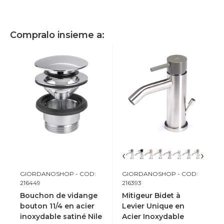
Compralo insieme a:
‹
›
GIORDANOSHOP
- COD:
GIORDANOSHOP
- COD:
216449
216393
Bouchon de vidange
Mitigeur Bidet à
bouton 11/4 en acier
Levier Unique en
inoxydable satiné Nile
Acier Inoxydable