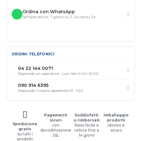
Ordina con WhatsApp
Sempre attivo, 7 giorni su 7, 24 ore su 24
ORDINI TELEFONICI
04 22 144 0071
Risponde un operatore · Lun-Ven 9:00-15:00
090 914 6395
Risponde il nostro assistente AI · h24
Pagamenti
Soddisfatti
Imballaggio
sicuri
o rimborsati
prodotti
Spedizione
con
Reso facile e
idoneo e
gratis
decodificazione
veloce fino a
sicuro
su tutti i
SSL
14 giorni
prodotti