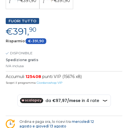
€391,90
€391,90
FUORI TUTTO
€391,
90
Risparmio:
€-391,90
DISPONIBILE
Spedizione gratis
IVA inclusa
Accumuli
125408
punti VIP (15676 x8)
Scopri il programma
Giordanoshop VIP
Ordina e paga ora, lo ricevi tra
mercoledì 12
agosto e giovedì 13 agosto