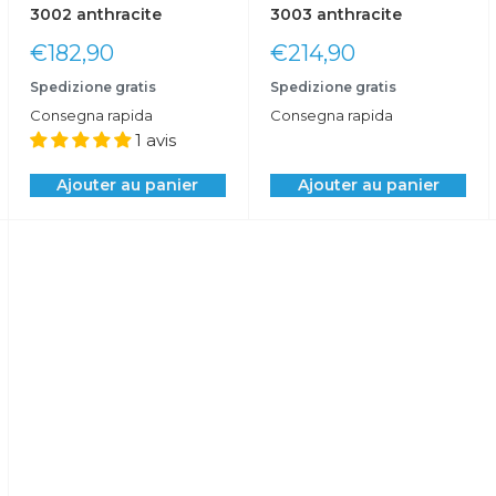
3002 anthracite
3003 anthracite
Prix
Prix
€182,90
€214,90
réduit
réduit
Spedizione gratis
Spedizione gratis
Consegna rapida
Consegna rapida
1 avis
Ajouter au panier
Ajouter au panier