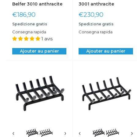
Belfer 3010 anthracite
3001 anthracite
Prix
Prix
€186,90
€230,90
réduit
réduit
Spedizione gratis
Spedizione gratis
Consegna rapida
Consegna rapida
1 avis
Ajouter au panier
Ajouter au panier
‹
›
‹
›