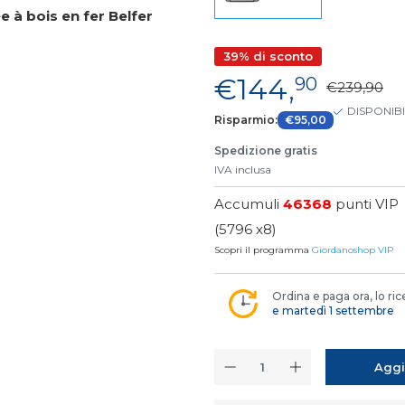
 à bois en fer Belfer
39% di sconto
€144,
90
€239,90
DISPONIB
Risparmio:
€95,00
Spedizione gratis
IVA inclusa
Accumuli
46368
punti VIP
(5796 x8)
Scopri il programma
Giordanoshop VIP
Ordina e paga ora, lo ric
e martedì 1 settembre
Aggi