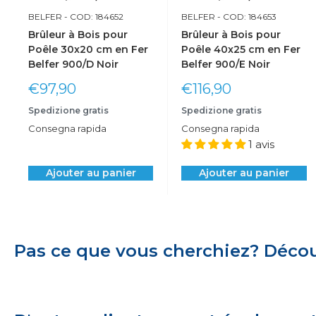
BELFER
- COD: 184652
BELFER
- COD: 184653
Brûleur à Bois pour
Brûleur à Bois pour
Poêle 30x20 cm en Fer
Poêle 40x25 cm en Fer
Belfer 900/D Noir
Belfer 900/E Noir
Prix
Prix
€97,90
€116,90
réduit
réduit
Spedizione gratis
Spedizione gratis
Consegna rapida
Consegna rapida
1 avis
Ajouter au panier
Ajouter au panier
Pas ce que vous cherchiez? Découv