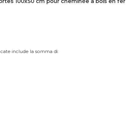
portes 100x50 cm pour cheminée à bois en fer
e
dicate include la somma di: