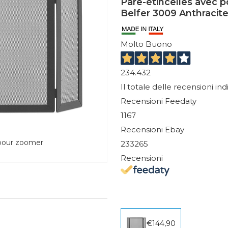
Pare-étincelles avec 
Belfer 3009 Anthracit
Molto Buono
234.432
Il totale delle recensioni in
Recensioni Feedaty
1167
Recensioni Ebay
 pour zoomer
233265
Recensioni
€144,90