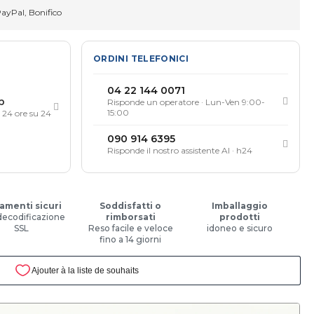
PayPal, Bonifico
ORDINI TELEFONICI
04 22 144 0071
p
Risponde un operatore · Lun-Ven 9:00-
15:00
, 24 ore su 24
090 914 6395
Risponde il nostro assistente AI · h24
amenti sicuri
Soddisfatti o
Imballaggio
decodificazione
rimborsati
prodotti
SSL
Reso facile e veloce
idoneo e sicuro
fino a 14 giorni