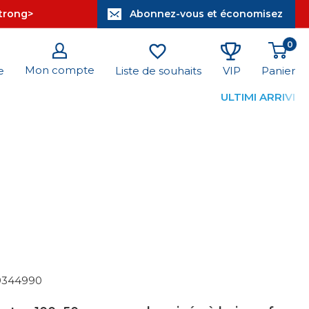
strong>
Abonnez-vous et économisez
0
Mon compte
Panier
e
Liste de souhaits
VIP
ULTIMI ARRIVI
9344990