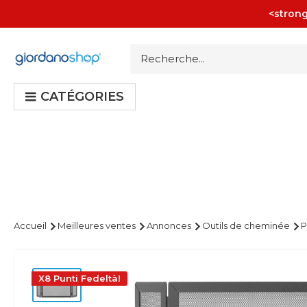
Passer
<strong
au
contenu
Giordano
Shop
CATÉGORIES
Accueil
Meilleures ventes
Annonces
Outils de cheminée
P
X8 Punti Fedeltà!