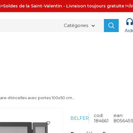
>Soldes de la Saint-Valentin - Livraison toujours gratuite !</
Catégories
Aid
La spedizione è sempre
GRATUITA!
are-étincelles avec portes 100x50 cm...
cod:
ean:
BELFER
184661
805645