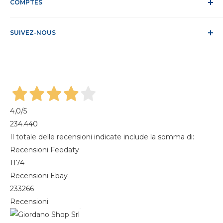
Politique relative aux cookies
COMPTES
Site sécurisé
Conditions de vente
ODR
Se connecter
FAQ
SUIVEZ-NOUS
S'identifier
Recesso dal contratto
Mon compte
Gestisci cookie
Mes commandes
Magazine
4,0
/5
234.440
Il totale delle recensioni indicate include la somma di:
Recensioni Feedaty
1174
Recensioni Ebay
233266
Recensioni