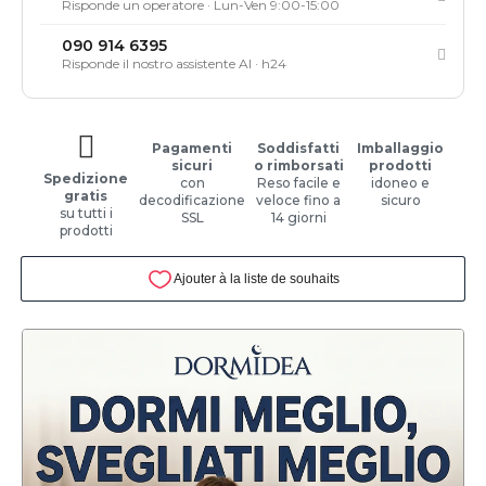
Risponde un operatore · Lun-Ven 9:00-15:00
090 914 6395
Risponde il nostro assistente AI · h24
Pagamenti
Soddisfatti
Imballaggio
sicuri
o rimborsati
prodotti
Spedizione
con
Reso facile e
idoneo e
gratis
decodificazione
veloce fino a
sicuro
su tutti i
SSL
14 giorni
prodotti