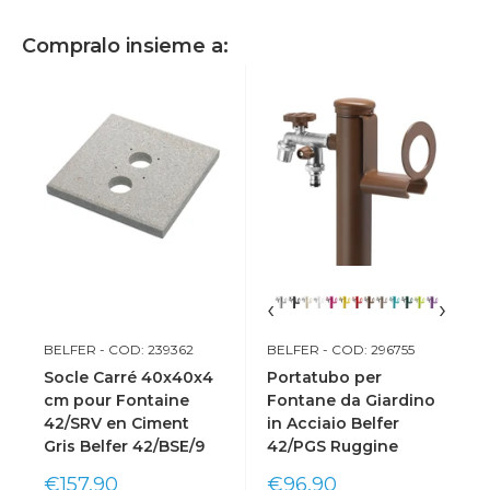
Compralo insieme a:
‹
›
BELFER
- COD: 239362
BELFER
- COD: 296755
Socle Carré 40x40x4
Portatubo per
cm pour Fontaine
Fontane da Giardino
42/SRV en Ciment
in Acciaio Belfer
Gris Belfer 42/BSE/9
42/PGS Ruggine
Prix
Prix
€157,90
€96,90