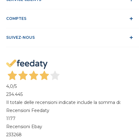
Travaille avec nous
Délais et frais d'expédition
DEEE
Confidentialité et traitement des données
Service Clients
Politique relative aux cookies
COMPTES
Site sécurisé
Conditions de vente
ODR
Se connecter
FAQ
SUIVEZ-NOUS
S'identifier
Recesso dal contratto
Mon compte
Gestisci cookie
Mes commandes
Magazine
4,0
/5
234.445
Il totale delle recensioni indicate include la somma di:
Recensioni Feedaty
1177
Recensioni Ebay
233268