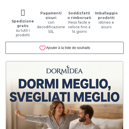
Pagamenti
Soddisfatti
Imballaggio
sicuri
o rimborsati
prodotti
Spedizione
con
Reso facile e
idoneo e
gratis
decodificazione
veloce fino a
sicuro
su tutti i
SSL
14 giorni
prodotti