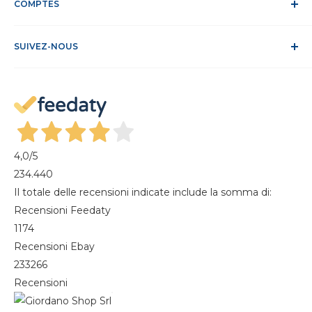
Politique relative aux cookies
COMPTES
Site sécurisé
Conditions de vente
ODR
Se connecter
FAQ
SUIVEZ-NOUS
S'identifier
Recesso dal contratto
Mon compte
Gestisci cookie
Mes commandes
Magazine
4,0
/5
234.440
Il totale delle recensioni indicate include la somma di:
Recensioni Feedaty
1174
Recensioni Ebay
233266
Recensioni