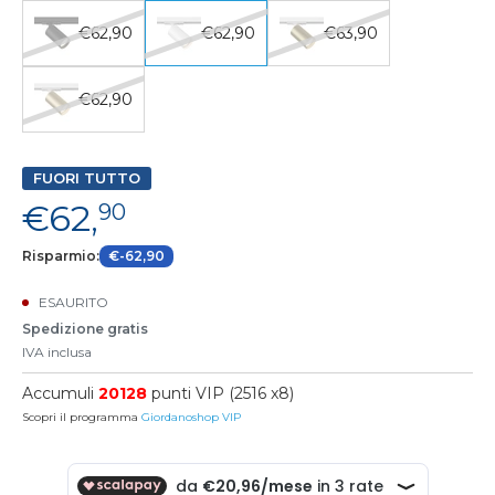
€62,90
€62,90
€63,90
€62,90
FUORI TUTTO
€62,
90
Risparmio:
€-62,90
ESAURITO
Spedizione gratis
IVA inclusa
Accumuli
20128
punti VIP (2516 x8)
Scopri il programma
Giordanoshop VIP