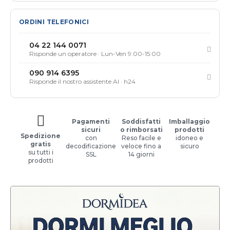
ORDINI TELEFONICI
04 22 144 0071
Risponde un operatore · Lun-Ven 9:00-15:00
090 914 6395
Risponde il nostro assistente AI · h24
Pagamenti
Soddisfatti
Imballaggio
sicuri
o rimborsati
prodotti
Spedizione
con
Reso facile e
idoneo e
gratis
decodificazione
veloce fino a
sicuro
su tutti i
SSL
14 giorni
prodotti