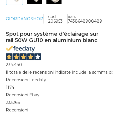
cod:
ean:
GIORDANOSHOP
206953
7438648908489
Spot pour système d'éclairage sur
rail 50W GU10 en aluminium blanc
234.440
Il totale delle recensioni indicate include la somma di:
Recensioni Feedaty
1174
Recensioni Ebay
233266
Recensioni