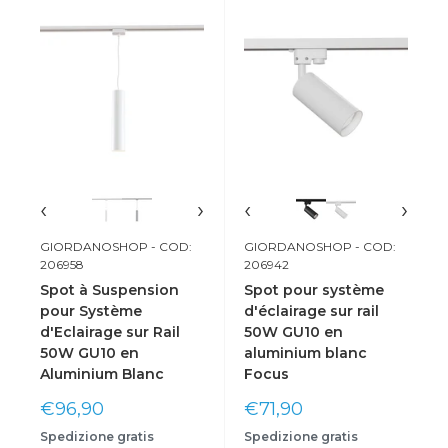
‹
›
‹
›
GIORDANOSHOP
- COD:
GIORDANOSHOP
- COD:
206958
206942
Spot à Suspension
Spot pour système
pour Système
d'éclairage sur rail
d'Eclairage sur Rail
50W GU10 en
50W GU10 en
aluminium blanc
Aluminium Blanc
Focus
Prix
Prix
€96,90
€71,90
réduit
réduit
Spedizione gratis
Spedizione gratis