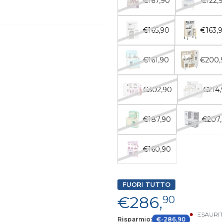
€167,90
€122,
€165,90
€163,
€161,90
€200,
€302,90
€214
€187,90
€207
€160,90
FUORI TUTTO
€286,
90
ESAURI
Risparmio:
€-286,90