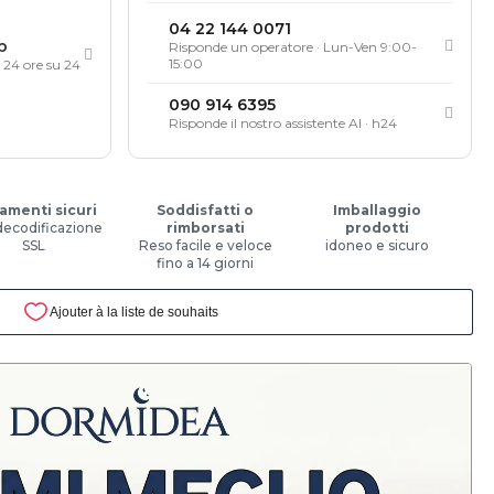
04 22 144 0071
p
Risponde un operatore · Lun-Ven 9:00-
15:00
, 24 ore su 24
090 914 6395
Risponde il nostro assistente AI · h24
amenti sicuri
Soddisfatti o
Imballaggio
decodificazione
rimborsati
prodotti
SSL
Reso facile e veloce
idoneo e sicuro
fino a 14 giorni