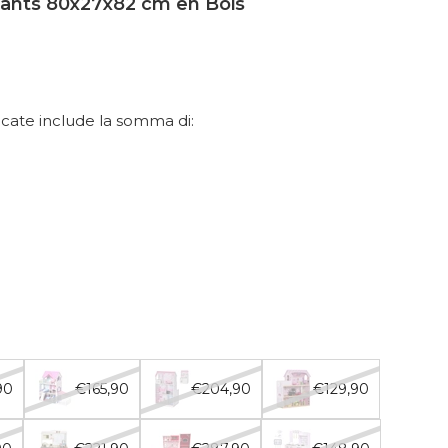
fants 80x27x82 cm en Bois
dicate include la somma di:
90
€165,90
€204,90
€129,90