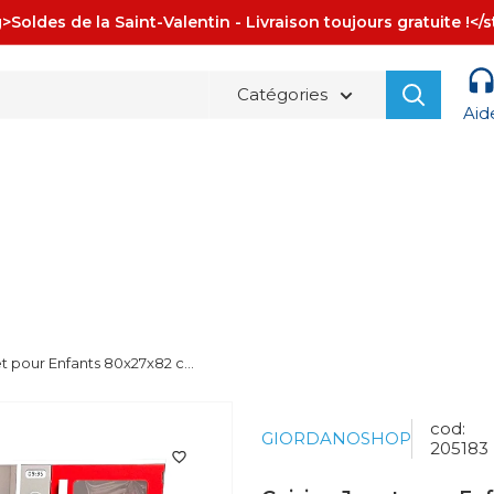
>Soldes de la Saint-Valentin - Livraison toujours gratuite !</
Catégories
Aid
La spedizione è sempre
GRATUITA!
t pour Enfants 80x27x82 c...
cod:
GIORDANOSHOP
205183