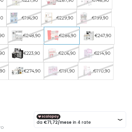
90
€221,90
€287,90
€148,90
90
€196,90
€229,90
€199,90
90
€248,90
€286,90
€247,90
,90
€223,90
€206,90
€214,90
,90
€274,90
€191,90
€170,90
TO