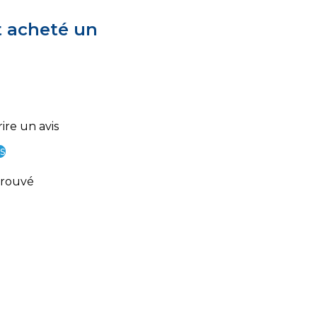
t acheté un
ire un avis
s
trouvé