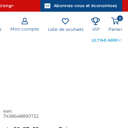
strong>
Abonnez-vous et économisez
0
Mon compte
Panier
e
Liste de souhaits
VIP
ULTIMI ARRIVI
ean:
7438648890722