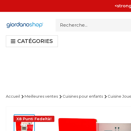
Passer
<strong
au
contenu
Giordano
Shop
CATÉGORIES
Accueil
Meilleures ventes
Cuisines pour enfants
Cuisine Joue
X8 Punti Fedeltà!