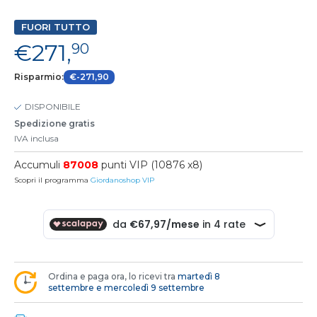
FUORI TUTTO
€271,
90
Risparmio:
€-271,90
DISPONIBILE
Spedizione gratis
IVA inclusa
Accumuli
87008
punti VIP (10876 x8)
Scopri il programma
Giordanoshop VIP
Ordina e paga ora, lo ricevi tra
martedì 8
settembre e mercoledì 9 settembre