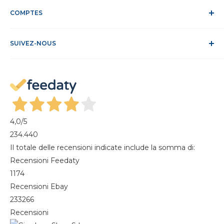
Service Clients
Politique relative aux cookies
COMPTES
Site sécurisé
Conditions de vente
ODR
Se connecter
FAQ
SUIVEZ-NOUS
S'identifier
Recesso dal contratto
Mon compte
Gestisci cookie
Mes commandes
Magazine
4,0
/5
234.440
Il totale delle recensioni indicate include la somma di:
Recensioni Feedaty
1174
Recensioni Ebay
233266
Recensioni