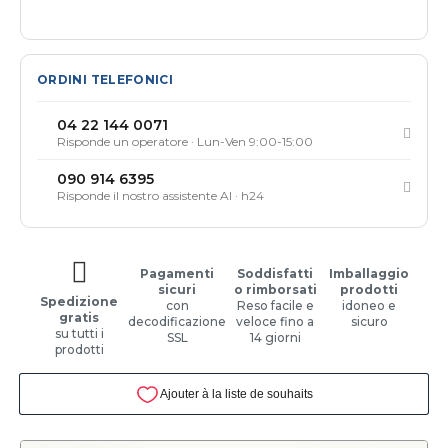
ORDINI TELEFONICI
04 22 144 0071
Risponde un operatore · Lun-Ven 9:00-15:00
090 914 6395
Risponde il nostro assistente AI · h24
Pagamenti
Soddisfatti
Imballaggio
sicuri
o rimborsati
prodotti
Spedizione
con
Reso facile e
idoneo e
gratis
decodificazione
veloce fino a
sicuro
su tutti i
SSL
14 giorni
prodotti