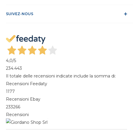
Conditions de vente
ODR
Se connecter
FAQ
SUIVEZ-NOUS
S'identifier
Recesso dal contratto
Mon compte
Gestisci cookie
Mes commandes
Magazine
4,0
/5
234.443
Il totale delle recensioni indicate include la somma di:
Recensioni Feedaty
1177
Recensioni Ebay
233266
Recensioni