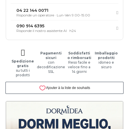
04 22 144 0071
Risponde un operatore · Lun-Ven 9:00-15:00
090 914 6395
Risponde il nostro assistente AI · h24
Pagamenti
Soddisfatti
Imballaggio
sicuri
o rimborsati
prodotti
Spedizione
con
Reso facile e
idoneo e
gratis
decodificazione
veloce fino a
sicuro
su tutti i
SSL
14 giorni
prodotti