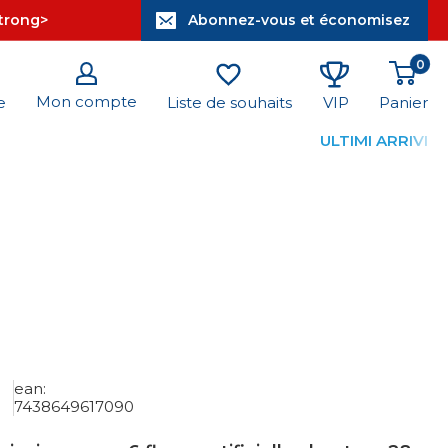
strong>
Abonnez-vous et économisez
0
Mon compte
Panier
e
Liste de souhaits
VIP
ULTIMI ARRIVI
ean:
7438649617090