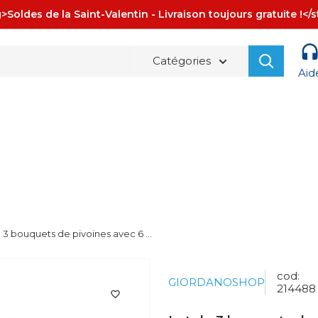
>Soldes de la Saint-Valentin - Livraison toujours gratuite !</
Catégories
Aid
La spedizione è sempre
GRATUITA!
 3 bouquets de pivoines avec 6 ...
cod:
GIORDANOSHOP
214488