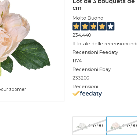
Lot de 3 bouquets de pi
cm
Molto Buono
234.440
Il totale delle recensioni in
Recensioni Feedaty
1174
Recensioni Ebay
233266
Recensioni
 pour zoomer
€47,90
€47,9