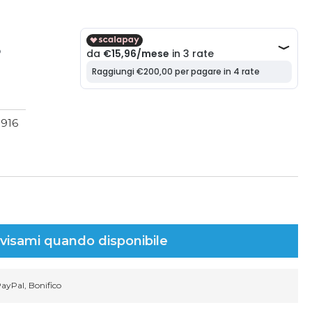
O
1916
visami quando disponibile
PayPal, Bonifico