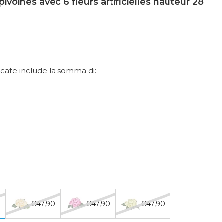
voines avec 6 fleurs artificielles hauteur 28
dicate include la somma di:
0
€47,90
€47,90
€47,90