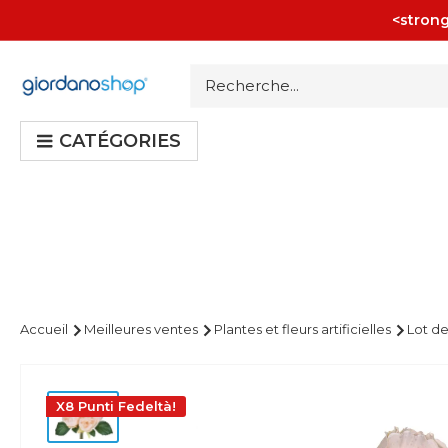
Passer
<strong
au
contenu
Giordano
Shop
CATÉGORIES
Accueil
Meilleures ventes
Plantes et fleurs artificielles
Lot de
X8 Punti Fedeltà!