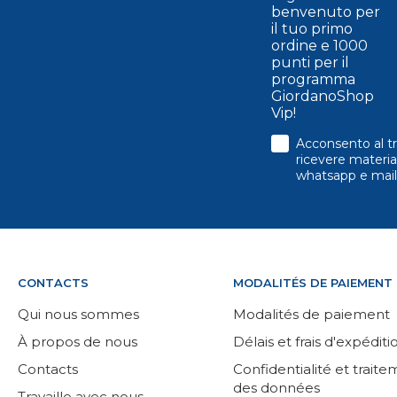
benvenuto per
il tuo primo
ordine e 1000
punti per il
programma
GiordanoShop
Vip!
consenso
Acconsento al tr
ricevere material
whatsapp e mail
CONTACTS
MODALITÉS DE PAIEMENT
Qui nous sommes
Modalités de paiement
À propos de nous
Délais et frais d'expéditi
Contacts
Confidentialité et trait
des données
Travaille avec nous