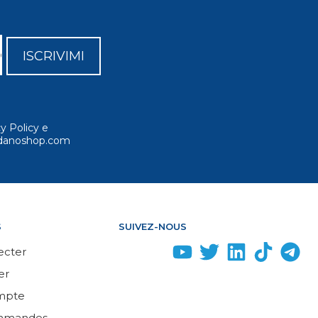
ISCRIVIMI
cy Policy e
ordanoshop.com
S
SUIVEZ-NOUS
ecter
er
mpte
mmandes