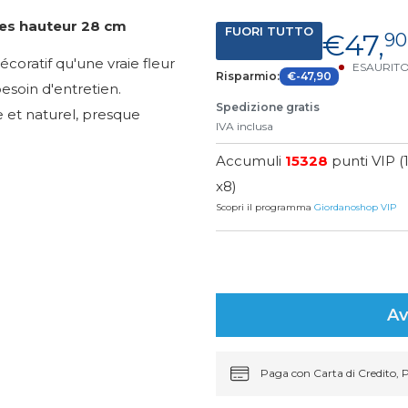
lles hauteur 28 cm
FUORI TUTTO
€47,
90
coratif qu'une vraie fleur
ESAURIT
Risparmio:
€-47,90
esoin d'entretien.
Spedizione gratis
e et naturel, presque
IVA inclusa
Accumuli
15328
punti VIP (
x8)
Scopri il programma
Giordanoshop VIP
Av
Paga con Carta di Credito, 