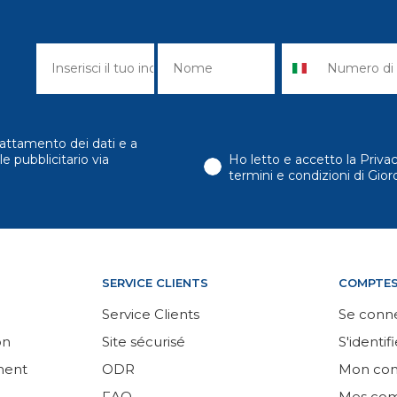
attamento dei dati e a
e pubblicitario via
Ho letto e accetto la Priva
termini e condizioni di Gi
SERVICE CLIENTS
COMPTE
Service Clients
Se conn
on
Site sécurisé
S'identifi
ement
ODR
Mon co
FAQ
Mes co