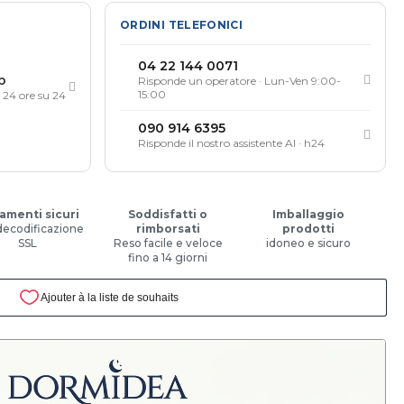
ORDINI TELEFONICI
04 22 144 0071
p
Risponde un operatore · Lun-Ven 9:00-
15:00
, 24 ore su 24
090 914 6395
Risponde il nostro assistente AI · h24
amenti sicuri
Soddisfatti o
Imballaggio
decodificazione
rimborsati
prodotti
SSL
Reso facile e veloce
idoneo e sicuro
fino a 14 giorni