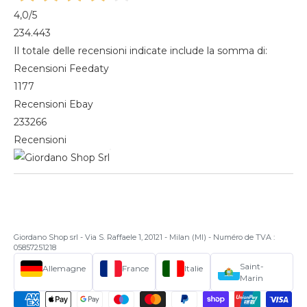
4,0
/5
234.443
Il totale delle recensioni indicate include la somma di:
Recensioni Feedaty
1177
Recensioni Ebay
233266
Recensioni
Giordano Shop srl - Via S. Raffaele 1, 20121 - Milan (MI) - Numéro de TVA :
05857251218
Saint-
Allemagne
France
Italie
Marin