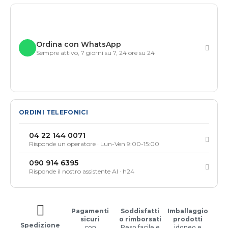
Ordina con WhatsApp
Sempre attivo, 7 giorni su 7, 24 ore su 24
ORDINI TELEFONICI
04 22 144 0071
Risponde un operatore · Lun-Ven 9:00-15:00
090 914 6395
Risponde il nostro assistente AI · h24
Pagamenti
Soddisfatti
Imballaggio
sicuri
o rimborsati
prodotti
Spedizione
con
Reso facile e
idoneo e