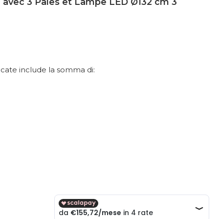
d avec 3 Pales et Lampe LED Ø132 cm 3
dicate include la somma di: