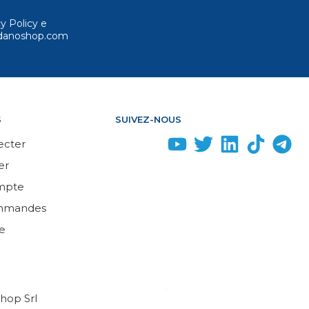
cy Policy e
ordanoshop.com
S
SUIVEZ-NOUS
ecter
er
mpte
mmandes
e