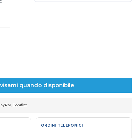
TO
visami quando disponibile
PayPal, Bonifico
ORDINI TELEFONICI