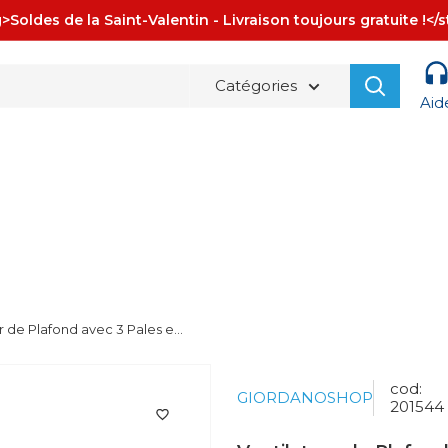
>Soldes de la Saint-Valentin - Livraison toujours gratuite !</
Catégories
Aid
La spedizione è sempre
GRATUITA!
r de Plafond avec 3 Pales e...
cod:
GIORDANOSHOP
201544