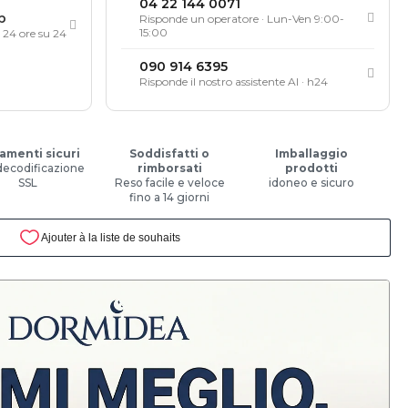
04 22 144 0071
p
Risponde un operatore · Lun-Ven 9:00-
15:00
, 24 ore su 24
090 914 6395
Risponde il nostro assistente AI · h24
amenti sicuri
Soddisfatti o
Imballaggio
decodificazione
rimborsati
prodotti
SSL
Reso facile e veloce
idoneo e sicuro
fino a 14 giorni