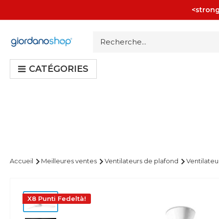
Passer
<strong
au
contenu
Giordano
Shop
CATÉGORIES
Accueil
Meilleures ventes
Ventilateurs de plafond
Ventilateu
X8 Punti Fedeltà!