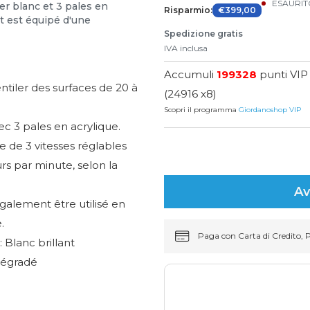
ESAURI
er blanc et 3 pales en
Risparmio:
€399,00
et est équipé d'une
Spedizione gratis
IVA inclusa
Accumuli
199328
punti VIP
ntiler des surfaces de 20 à
(24916 x8)
Scopri il programma
Giordanoshop VIP
c 3 pales en acrylique.
e de 3 vitesses réglables
s par minute, selon la
Av
également être utilisé en
.
Paga con Carta di Credito, 
 Blanc brillant
 dégradé