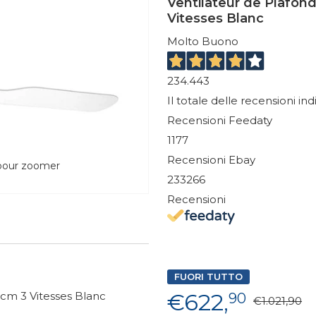
Ventilateur de Plafon
Vitesses Blanc
Molto Buono
234.443
Il totale delle recensioni in
Recensioni Feedaty
1177
Recensioni Ebay
 pour zoomer
233266
Recensioni
FUORI TUTTO
€622,
cm 3 Vitesses Blanc
90
€1.021,90