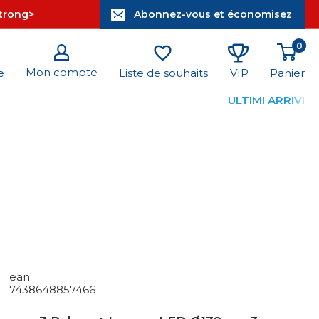
strong>
Abonnez-vous et économisez
0
Mon compte
Panier
e
Liste de souhaits
VIP
ULTIMI ARRIVI
ean:
7438648857466