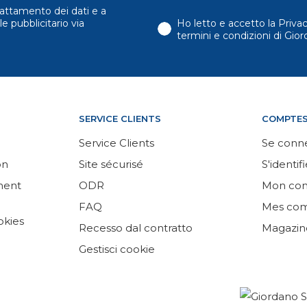
attamento dei dati e a
e pubblicitario via
Ho letto e accetto la Priva
termini e condizioni di Gi
SERVICE CLIENTS
COMPTE
Service Clients
Se conn
on
Site sécurisé
S'identifi
ement
ODR
Mon co
FAQ
Mes co
okies
Recesso dal contratto
Magazin
Gestisci cookie