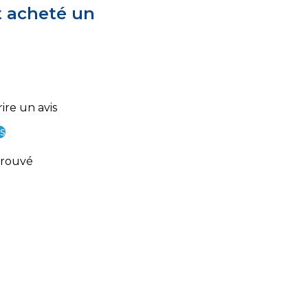
t acheté un
ire un avis
s
trouvé