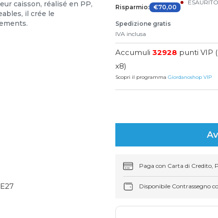
ESAURIT
teur caisson, réalisé en PP,
Risparmio:
€70,00
bles, il crée le
nements.
Spedizione gratis
IVA inclusa
Accumuli
32928
punti VIP (
x8)
Scopri il programma
Giordanoshop VIP
Av
Paga con Carta di Credito, 
 E27
Disponibile Contrassegno c