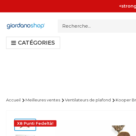
Passer
<strong
au
contenu
Giordano
Shop
CATÉGORIES
Accueil
Meilleures ventes
Ventilateurs de plafond
Kooper Bro
X8 Punti Fedeltà!