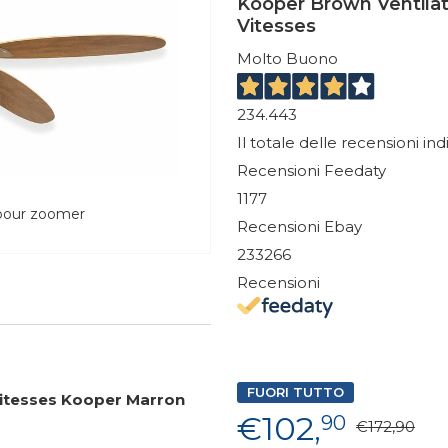
Kooper Brown Ventilat
Vitesses
Molto Buono
234.443
Il totale delle recensioni in
Recensioni Feedaty
1177
 pour zoomer
Recensioni Ebay
233266
Recensioni
FUORI TUTTO
Vitesses Kooper Marron
€102,
90
€172,90