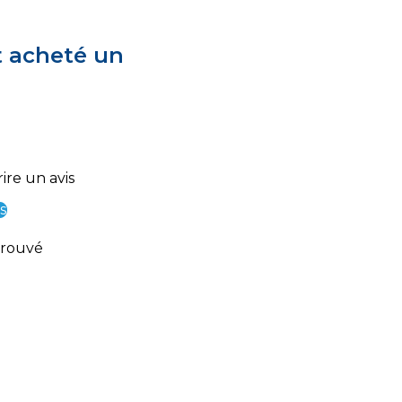
t acheté un
ire un avis
s
trouvé