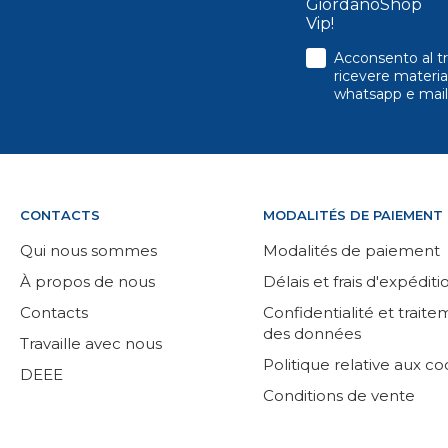
GiordanoShop
Vip!
consenso
Acconsento al tr
ricevere material
whatsapp e mail
CONTACTS
MODALITÉS DE PAIEMENT
Qui nous sommes
Modalités de paiement
À propos de nous
Délais et frais d'expéditi
Contacts
Confidentialité et trait
des données
Travaille avec nous
Politique relative aux co
DEEE
Conditions de vente