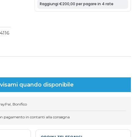
O
4116
visami quando disponibile
PayPal, Bonifico
on pagamento in contanti alla consegna