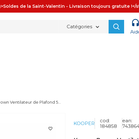
>Soldes de la Saint-Valentin - Livraison toujours gratuite !</
Catégories
Aid
La spedizione è sempre
GRATUITA!
wn Ventilateur de Plafond 5...
cod:
ean:
KOOPER
184858
74386