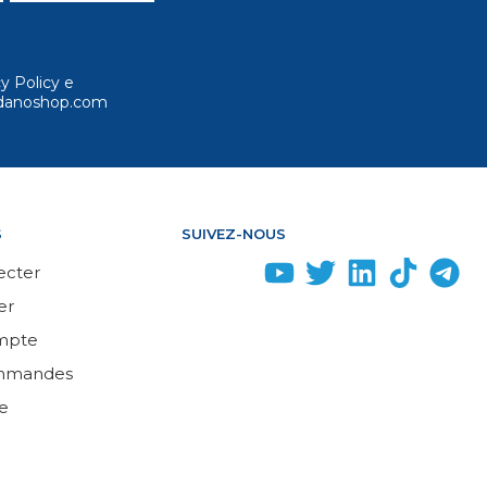
cy Policy e
ordanoshop.com
S
SUIVEZ-NOUS
ecter
er
mpte
mmandes
e