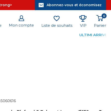
strong>
Abonnez-vous et économisez
0
Mon compte
Panier
e
Liste de souhaits
VIP
ULTIMI ARRIVI
45060616