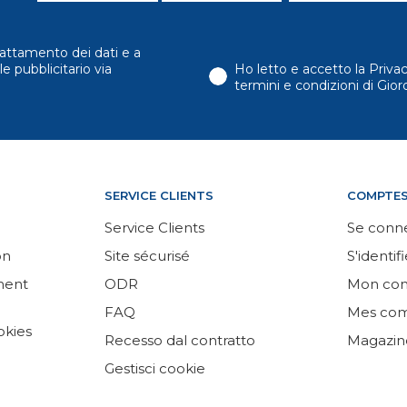
attamento dei dati e a
e pubblicitario via
Ho letto e accetto la Priva
termini e condizioni di Gi
SERVICE CLIENTS
COMPTE
Service Clients
Se conn
on
Site sécurisé
S'identifi
ement
ODR
Mon co
FAQ
Mes co
okies
Recesso dal contratto
Magazin
Gestisci cookie