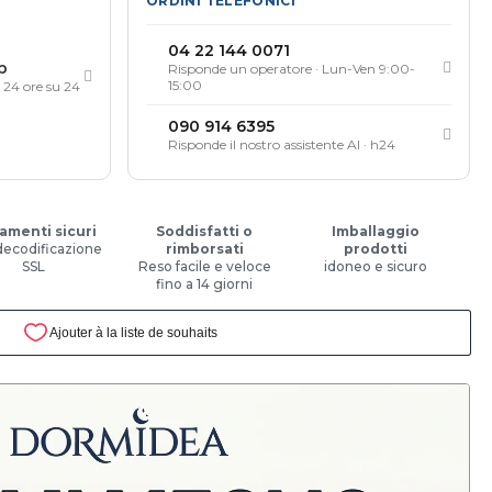
ORDINI TELEFONICI
04 22 144 0071
p
Risponde un operatore · Lun-Ven 9:00-
15:00
, 24 ore su 24
090 914 6395
Risponde il nostro assistente AI · h24
amenti sicuri
Soddisfatti o
Imballaggio
decodificazione
rimborsati
prodotti
SSL
Reso facile e veloce
idoneo e sicuro
fino a 14 giorni