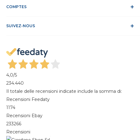
Politique relative aux cookies
COMPTES
Site sécurisé
Conditions de vente
ODR
Se connecter
FAQ
SUIVEZ-NOUS
S'identifier
Recesso dal contratto
Mon compte
Gestisci cookie
Mes commandes
Magazine
4,0
/5
234.440
Il totale delle recensioni indicate include la somma di:
Recensioni Feedaty
1174
Recensioni Ebay
233266
Recensioni