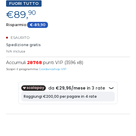
FUORI TUTTO
€89,
90
Risparmio:
€-89,90
ESAURITO
Spedizione gratis
IVA inclusa
Accumuli
28768
punti VIP (3596 x8)
Scopri il programma
Giordanoshop VIP