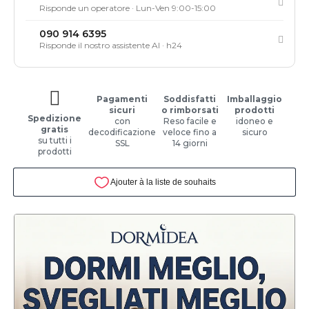
Risponde un operatore · Lun-Ven 9:00-15:00
090 914 6395
Risponde il nostro assistente AI · h24
Pagamenti
Soddisfatti
Imballaggio
sicuri
o rimborsati
prodotti
Spedizione
con
Reso facile e
idoneo e
gratis
decodificazione
veloce fino a
sicuro
su tutti i
SSL
14 giorni
prodotti