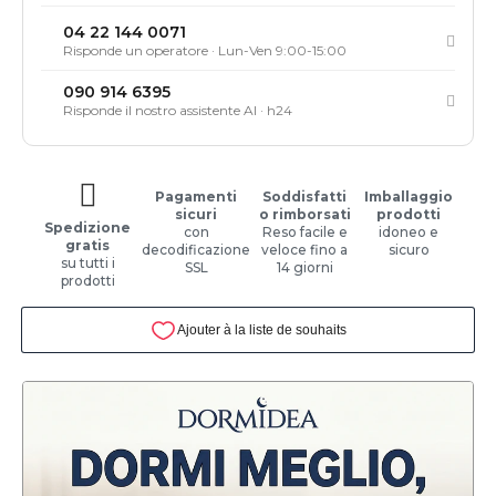
04 22 144 0071
Risponde un operatore · Lun-Ven 9:00-15:00
090 914 6395
Risponde il nostro assistente AI · h24
Pagamenti
Soddisfatti
Imballaggio
sicuri
o rimborsati
prodotti
Spedizione
con
Reso facile e
idoneo e
gratis
decodificazione
veloce fino a
sicuro
su tutti i
SSL
14 giorni
prodotti