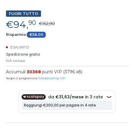
FUORI TUTTO
€94,
90
€152,90
Risparmio:
€58,00
ESAURITO
Spedizione gratis
IVA inclusa
Accumuli
30368
punti VIP (3796 x8)
Scopri il programma
Giordanoshop VIP