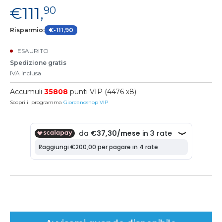
€111,
90
Risparmio:
€-111,90
ESAURITO
Spedizione gratis
IVA inclusa
Accumuli
35808
punti VIP (4476 x8)
Scopri il programma
Giordanoshop VIP