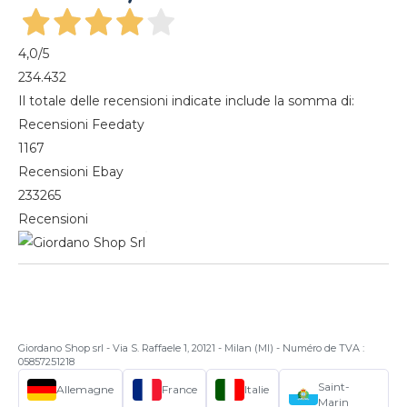
4,0
/5
234.432
Il totale delle recensioni indicate include la somma di:
Recensioni Feedaty
1167
Recensioni Ebay
233265
Recensioni
Giordano Shop srl - Via S. Raffaele 1, 20121 - Milan (MI) - Numéro de TVA :
05857251218
Saint-
Allemagne
France
Italie
Marin