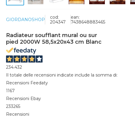
cod:
ean:
GIORDANOSHOP
204347
7438648883465
Radiateur soufflant mural ou sur
pied 2000W 58,5x20x43 cm Blanc
234.432
Il totale delle recensioni indicate include la somma di:
Recensioni Feedaty
1167
Recensioni Ebay
233265
Recensioni