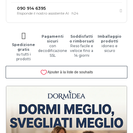
090 914 6395
Risponde il nostro assistente AI · h24
Pagamenti
Soddisfatti
Imballaggio
sicuri
o rimborsati
prodotti
Spedizione
con
Reso facile e
idoneo e
gratis
decodificazione
veloce fino a
sicuro
su tutti i
SSL
14 giorni
prodotti