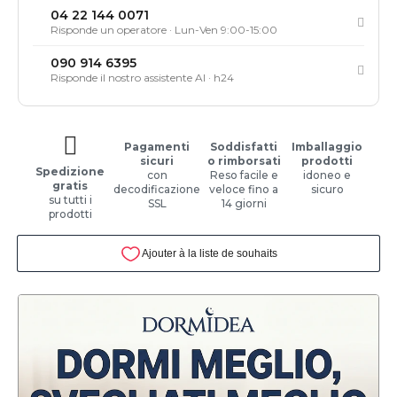
04 22 144 0071
Risponde un operatore · Lun-Ven 9:00-15:00
090 914 6395
Risponde il nostro assistente AI · h24
Pagamenti
Soddisfatti
Imballaggio
sicuri
o rimborsati
prodotti
Spedizione
con
Reso facile e
idoneo e
gratis
decodificazione
veloce fino a
sicuro
su tutti i
SSL
14 giorni
prodotti