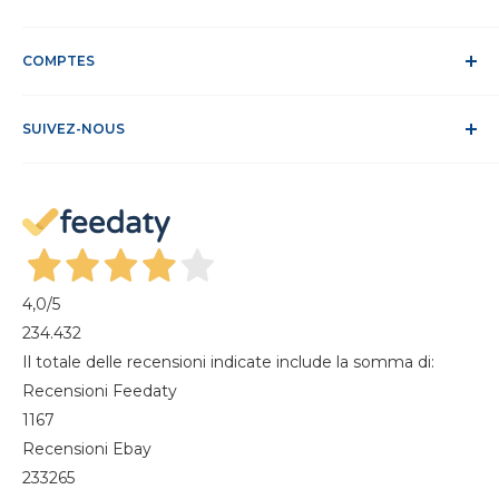
DEEE
Confidentialité et traitement des données
Service Clients
Politique relative aux cookies
COMPTES
Site sécurisé
Conditions de vente
ODR
Se connecter
FAQ
SUIVEZ-NOUS
S'identifier
Recesso dal contratto
Mon compte
Gestisci cookie
Mes commandes
Magazine
4,0
/5
234.432
Il totale delle recensioni indicate include la somma di:
Recensioni Feedaty
1167
Recensioni Ebay
233265