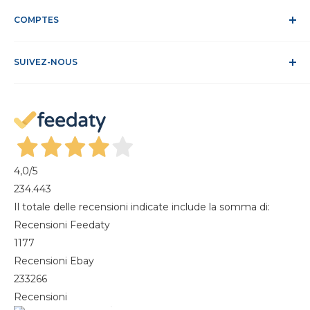
Confidentialité et traitement des données
Service Clients
Politique relative aux cookies
COMPTES
Site sécurisé
Conditions de vente
ODR
Se connecter
FAQ
SUIVEZ-NOUS
S'identifier
Recesso dal contratto
Mon compte
Gestisci cookie
Mes commandes
Magazine
4,0
/5
234.443
Il totale delle recensioni indicate include la somma di:
Recensioni Feedaty
1177
Recensioni Ebay
233266
Recensioni