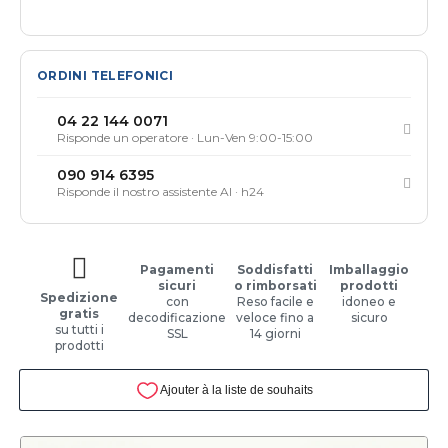
ORDINI TELEFONICI
04 22 144 0071
Risponde un operatore · Lun-Ven 9:00-15:00
090 914 6395
Risponde il nostro assistente AI · h24
Pagamenti
Soddisfatti
Imballaggio
sicuri
o rimborsati
prodotti
Spedizione
con
Reso facile e
idoneo e
gratis
decodificazione
veloce fino a
sicuro
su tutti i
SSL
14 giorni
prodotti