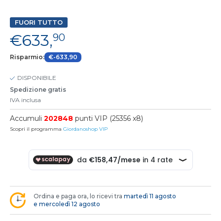
FUORI TUTTO
€633,
90
Risparmio:
€-633,90
DISPONIBILE
Spedizione gratis
IVA inclusa
Accumuli
202848
punti VIP (25356 x8)
Scopri il programma
Giordanoshop VIP
Ordina e paga ora, lo ricevi tra
martedì 11 agosto
e mercoledì 12 agosto