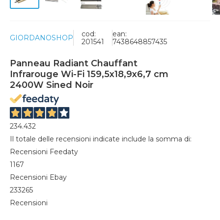
cod:
ean:
GIORDANOSHOP
201541
7438648857435
Panneau Radiant Chauffant
Infrarouge Wi-Fi 159,5x18,9x6,7 cm
2400W Sined Noir
234.432
Il totale delle recensioni indicate include la somma di:
Recensioni Feedaty
1167
Recensioni Ebay
233265
Recensioni