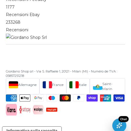
1177
Recensioni Ebay
233268
Recensioni
Giordano Shop srl - Via S. Raffaele 1, 20121 - Milan (MI) - Numéro de TVA :
05857251218
Saint-
Allemagne
France
Italie
Marin
Informativa sulla raccolta