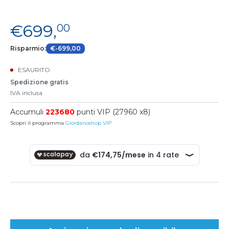
€699,
00
Risparmio:
€-699,00
ESAURITO
Spedizione gratis
IVA inclusa
Accumuli
223680
punti VIP (27960 x8)
Scopri il programma
Giordanoshop VIP