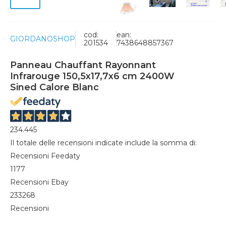
cod:
ean:
GIORDANOSHOP
201534
7438648857367
Panneau Chauffant Rayonnant
Infrarouge 150,5x17,7x6 cm 2400W
Sined Calore Blanc
234.445
Il totale delle recensioni indicate include la somma di:
Recensioni Feedaty
1177
Recensioni Ebay
233268
Recensioni