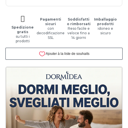
Pagamenti
Soddisfatti
Imballaggio
sicuri
o rimborsati
prodotti
Spedizione
con
Reso facile e
idoneo e
gratis
decodificazione
veloce fino a
sicuro
su tutti i
SSL
14 giorni
prodotti