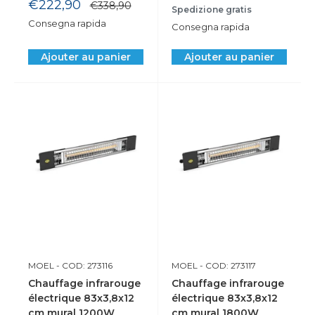
réduit
Prix
€222,90
Prix
€338,90
Spedizione gratis
normal
réduit
Consegna rapida
Consegna rapida
Ajouter au panier
Ajouter au panier
MOEL
- COD: 273116
MOEL
- COD: 273117
Chauffage infrarouge
Chauffage infrarouge
électrique 83x3,8x12
électrique 83x3,8x12
cm mural 1200W
cm mural 1800W