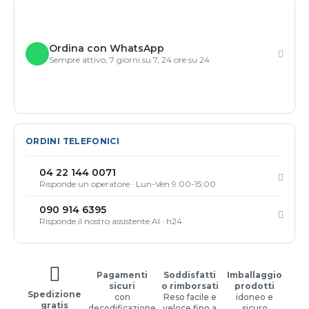
Ordina con WhatsApp
Sempre attivo, 7 giorni su 7, 24 ore su 24
ORDINI TELEFONICI
04 22 144 0071
Risponde un operatore · Lun-Ven 9:00-15:00
090 914 6395
Risponde il nostro assistente AI · h24
Pagamenti
Soddisfatti
Imballaggio
sicuri
o rimborsati
prodotti
Spedizione
con
Reso facile e
idoneo e
gratis
decodificazione
veloce fino a
sicuro