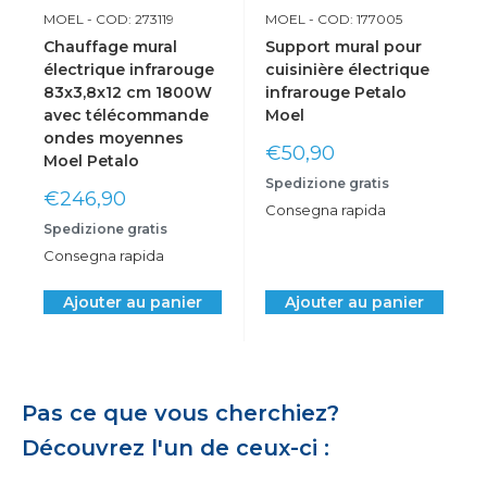
MOEL
- COD: 273119
MOEL
- COD: 177005
Chauffage mural
Support mural pour
électrique infrarouge
cuisinière électrique
83x3,8x12 cm 1800W
infrarouge Petalo
avec télécommande
Moel
ondes moyennes
Prix
€50,90
Moel Petalo
réduit
Spedizione gratis
Prix
€246,90
Consegna rapida
réduit
Spedizione gratis
Consegna rapida
Ajouter au panier
Ajouter au panier
Pas ce que vous cherchiez?
Découvrez l'un de ceux-ci :