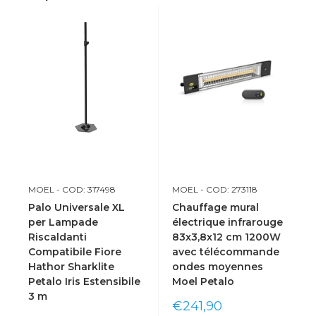
MOEL
- COD: 317498
MOEL
- COD: 273118
Palo Universale XL
Chauffage mural
per Lampade
électrique infrarouge
Riscaldanti
83x3,8x12 cm 1200W
Compatibile Fiore
avec télécommande
Hathor Sharklite
ondes moyennes
Petalo Iris Estensibile
Moel Petalo
3 m
Prix
€241,90