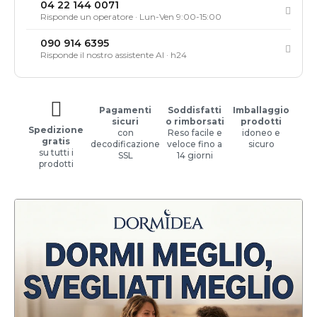
04 22 144 0071
Risponde un operatore · Lun-Ven 9:00-15:00
090 914 6395
Risponde il nostro assistente AI · h24
Pagamenti
Soddisfatti
Imballaggio
sicuri
o rimborsati
prodotti
Spedizione
con
Reso facile e
idoneo e
gratis
decodificazione
veloce fino a
sicuro
su tutti i
SSL
14 giorni
prodotti