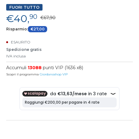
FUORI TUTTO
€40,
90
€67,90
Risparmio:
€27,00
ESAURITO
Spedizione gratis
IVA inclusa
Accumuli
13088
punti VIP (1636 x8)
Scopri il programma
Giordanoshop VIP