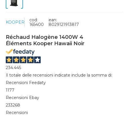
cod:
ean:
KOOPER
165400
8029121913817
Réchaud Halogène 1400W 4
Éléments Kooper Hawaii Noir
234.445
Il totale delle recensioni indicate include la somma di:
Recensioni Feedaty
1177
Recensioni Ebay
233268
Recensioni