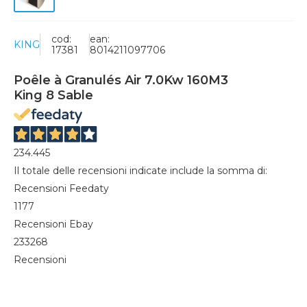
cod:
ean:
KING
17381
8014211097706
Poêle à Granulés Air 7.0Kw 160M3
King 8 Sable
234.445
Il totale delle recensioni indicate include la somma di:
Recensioni Feedaty
1177
Recensioni Ebay
233268
Recensioni