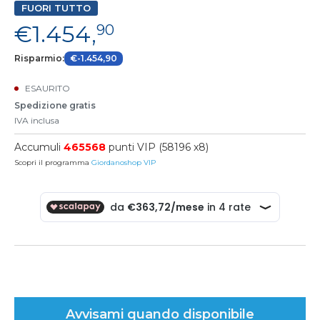
FUORI TUTTO
€1.454,
90
Risparmio:
€-1.454,90
ESAURITO
Spedizione gratis
IVA inclusa
Accumuli
465568
punti VIP (58196 x8)
Scopri il programma
Giordanoshop VIP
Avvisami quando disponibile