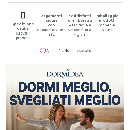
Pagamenti
Soddisfatti
Imballaggio
sicuri
o rimborsati
prodotti
Spedizione
con
Reso facile e
idoneo e
gratis
decodificazione
veloce fino a
sicuro
su tutti i
SSL
14 giorni
prodotti