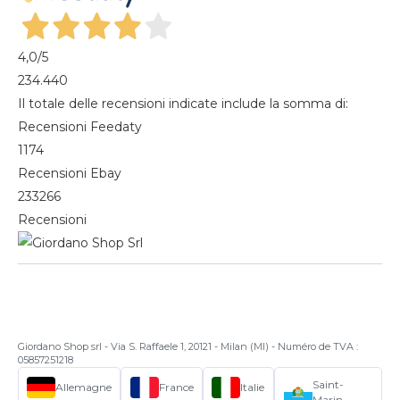
4,0
/5
234.440
Il totale delle recensioni indicate include la somma di:
Recensioni Feedaty
1174
Recensioni Ebay
233266
Recensioni
Giordano Shop srl - Via S. Raffaele 1, 20121 - Milan (MI) - Numéro de TVA :
05857251218
Saint-
Allemagne
France
Italie
Marin