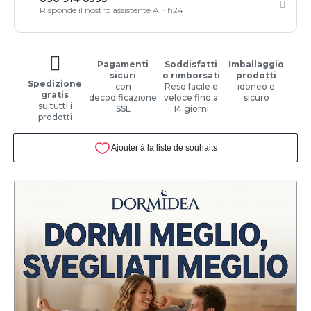
Risponde il nostro assistente AI · h24
Pagamenti
Soddisfatti
Imballaggio
sicuri
o rimborsati
prodotti
Spedizione
con
Reso facile e
idoneo e
gratis
decodificazione
veloce fino a
sicuro
su tutti i
SSL
14 giorni
prodotti