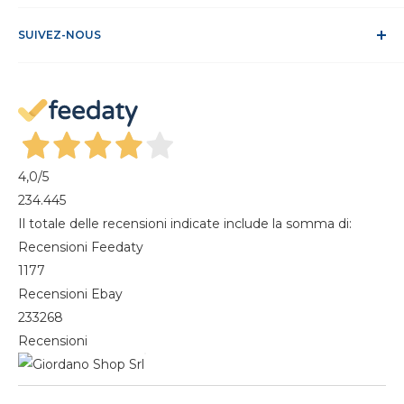
Conditions de vente
ODR
Se connecter
FAQ
SUIVEZ-NOUS
S'identifier
Recesso dal contratto
Mon compte
Gestisci cookie
Mes commandes
Magazine
4,0
/5
234.445
Il totale delle recensioni indicate include la somma di:
Recensioni Feedaty
1177
Recensioni Ebay
233268
Recensioni