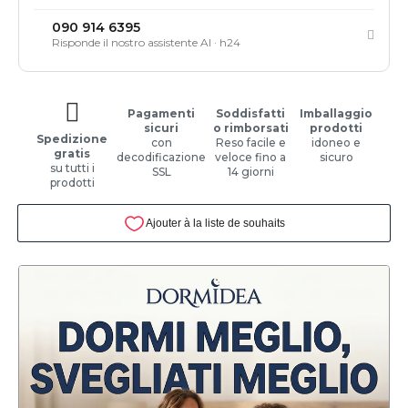
090 914 6395
Risponde il nostro assistente AI · h24
Pagamenti
Soddisfatti
Imballaggio
sicuri
o rimborsati
prodotti
Spedizione
con
Reso facile e
idoneo e
gratis
decodificazione
veloce fino a
sicuro
su tutti i
SSL
14 giorni
prodotti