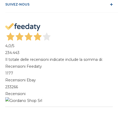
FAQ
SUIVEZ-NOUS
S'identifier
Recesso dal contratto
Mon compte
Gestisci cookie
Mes commandes
Magazine
4,0
/5
234.443
Il totale delle recensioni indicate include la somma di:
Recensioni Feedaty
1177
Recensioni Ebay
233266
Recensioni