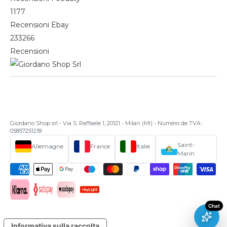
1177
Recensioni Ebay
233266
Recensioni
Giordano Shop srl - Via S. Raffaele 1, 20121 - Milan (MI) - Numéro de TVA :
05857251218
Saint-
Allemagne
France
Italie
Marin
Informativa sulla raccolta