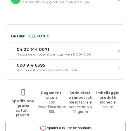
Sempre attivo, 7 giorni su 7, 24 ore su 24
ORDINI TELEFONICI
04 22 144 0071
Risponde un operatore · Lun-Ven 9:00-15:00
090 914 6395
Risponde il nostro assistente AI · h24
Pagamenti
Soddisfatti
Imballaggio
sicuri
o rimborsati
prodotti
Spedizione
con
Reso facile e
idoneo e
gratis
decodificazione
veloce fino a
sicuro
su tutti i
SSL
14 giorni
prodotti