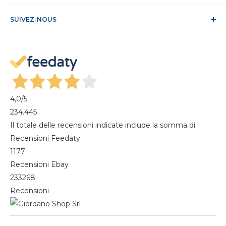
Conditions de vente
ODR
Se connecter
FAQ
SUIVEZ-NOUS
S'identifier
Recesso dal contratto
Mon compte
Gestisci cookie
Mes commandes
Magazine
4,0
/5
234.445
Il totale delle recensioni indicate include la somma di:
Recensioni Feedaty
1177
Recensioni Ebay
233268
Recensioni