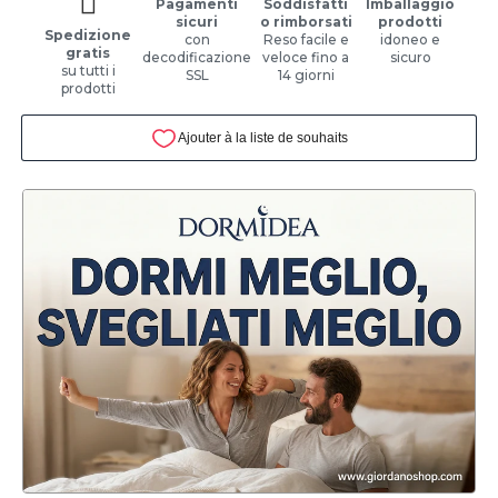
Pagamenti
Soddisfatti
Imballaggio
sicuri
o rimborsati
prodotti
Spedizione
con
Reso facile e
idoneo e
gratis
decodificazione
veloce fino a
sicuro
su tutti i
SSL
14 giorni
prodotti