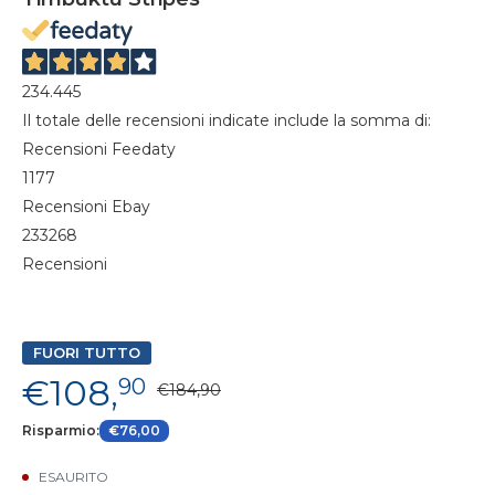
234.445
Il totale delle recensioni indicate include la somma di:
Recensioni Feedaty
1177
Recensioni Ebay
233268
Recensioni
FUORI TUTTO
€108,
90
€184,90
Risparmio:
€76,00
ESAURITO