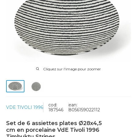
Cliquez sur l'image pour zoomer
cod:
ean:
VDE TIVOLI 1996
187546
8056159022112
Set de 6 assiettes plates Ø28x4,5
cm en porcelaine VdE Tivoli 1996
Timbuktu Stripes