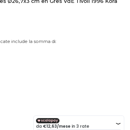
tes Ø26,7x3 cm en Gres VdE Tivoli 1996 Kora
dicate include la somma di: