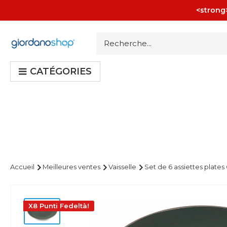
Passer
<strong>
au
contenu
Giordano
Shop
CATÉGORIES
Accueil
Meilleures ventes
Vaisselle
Set de 6 assiettes plates 
X8 Punti Fedeltà!