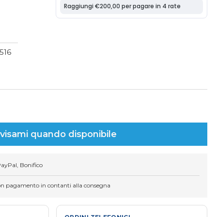
O
1516
visami quando disponibile
PayPal, Bonifico
on pagamento in contanti alla consegna