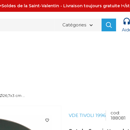
Soldes de la Saint-Valentin - Livraison toujours gratuite !</s
Catégories
Aid
La spedizione è sempre
GRATUITA!
Ø26,7x3 cm ...
cod:
VDE TIVOLI 1996
188081