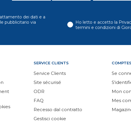
attamento dei dati e a
e pubblicitario via
Ho letto e accetto la Priva
termini e condizioni di Gi
SERVICE CLIENTS
COMPTE
Service Clients
Se conn
on
Site sécurisé
S'identifi
ement
ODR
Mon co
FAQ
Mes co
okies
Recesso dal contratto
Magazin
Gestisci cookie