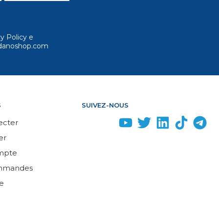
cy Policy e
ordanoshop.com
S
SUIVEZ-NOUS
ecter
er
mpte
mmandes
e