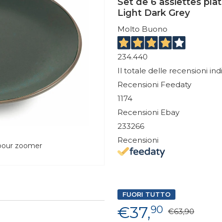
Set de 6 assiettes pla
Light Dark Grey
Molto Buono
234.440
Il totale delle recensioni in
Recensioni Feedaty
1174
Recensioni Ebay
233266
Recensioni
 pour zoomer
FUORI TUTTO
€37,
90
€63,90