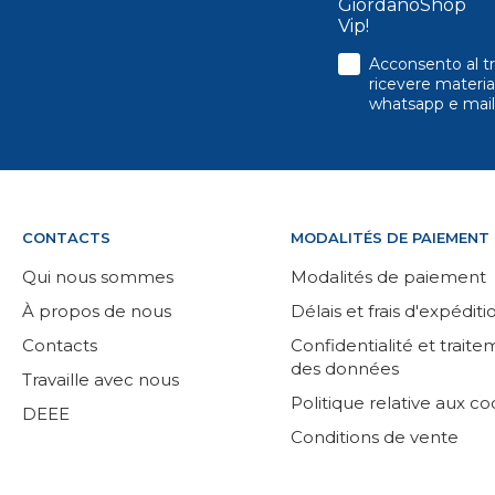
GiordanoShop
Vip!
consenso
Acconsento al tr
ricevere material
whatsapp e mail
CONTACTS
MODALITÉS DE PAIEMENT
Qui nous sommes
Modalités de paiement
À propos de nous
Délais et frais d'expéditi
Contacts
Confidentialité et trait
des données
Travaille avec nous
Politique relative aux co
DEEE
Conditions de vente