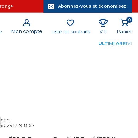
trong>
Abonnez-vous et économisez
0
Mon compte
Panier
e
Liste de souhaits
VIP
ULTIMI ARRIVI
ean:
8029121918157