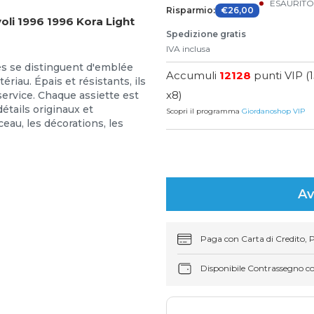
ESAURIT
Risparmio:
€26,00
oli 1996 1996 Kora Light
Spedizione gratis
IVA inclusa
grès se distinguent d'emblée
Accumuli
12128
punti VIP (
riau. Épais et résistants, ils
x8)
service. Chaque assiette est
étails originaux et
Scopri il programma
Giordanoshop VIP
eau, les décorations, les
Av
Paga con Carta di Credito, 
Disponibile Contrassegno c