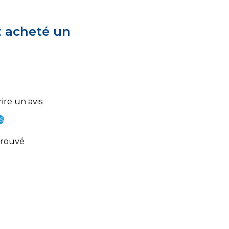
t acheté un
ire un avis
s
trouvé