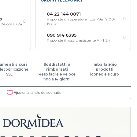
ORDINI TELEFONICI
04 22 144 0071
p
Risponde un operatore · Lun-Ven 9:00-
15:00
, 24 ore su 24
090 914 6395
Risponde il nostro assistente AI · h24
amenti sicuri
Soddisfatti o
Imballaggio
decodificazione
rimborsati
prodotti
SSL
Reso facile e veloce
idoneo e sicuro
fino a 14 giorni