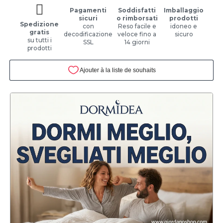
Pagamenti
Soddisfatti
Imballaggio
sicuri
o rimborsati
prodotti
Spedizione
con
Reso facile e
idoneo e
gratis
decodificazione
veloce fino a
sicuro
su tutti i
SSL
14 giorni
prodotti