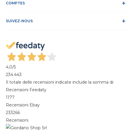
Politique relative aux cookies
COMPTES
Site sécurisé
Conditions de vente
ODR
Se connecter
FAQ
SUIVEZ-NOUS
S'identifier
Recesso dal contratto
Mon compte
Gestisci cookie
Mes commandes
Magazine
4,0
/5
234.443
Il totale delle recensioni indicate include la somma di:
Recensioni Feedaty
1177
Recensioni Ebay
233266
Recensioni