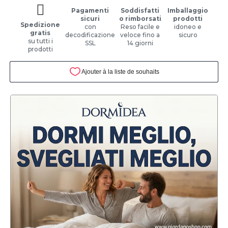
Pagamenti
Soddisfatti
Imballaggio
sicuri
o rimborsati
prodotti
Spedizione
con
Reso facile e
idoneo e
gratis
decodificazione
veloce fino a
sicuro
su tutti i
SSL
14 giorni
prodotti