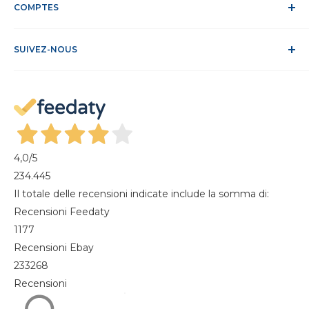
Politique relative aux cookies
COMPTES
Site sécurisé
Conditions de vente
ODR
Se connecter
FAQ
SUIVEZ-NOUS
S'identifier
Recesso dal contratto
Mon compte
Gestisci cookie
Mes commandes
Magazine
4,0
/5
234.445
Il totale delle recensioni indicate include la somma di:
Recensioni Feedaty
1177
Recensioni Ebay
233268
Recensioni