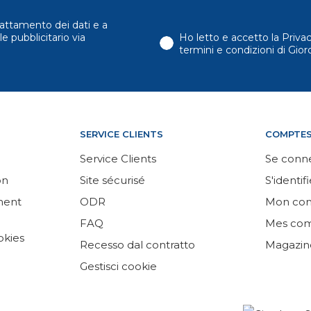
attamento dei dati e a
e pubblicitario via
Ho letto e accetto la Priva
termini e condizioni di Gi
SERVICE CLIENTS
COMPTE
Service Clients
Se conn
on
Site sécurisé
S'identifi
ement
ODR
Mon co
FAQ
Mes co
okies
Recesso dal contratto
Magazin
Gestisci cookie