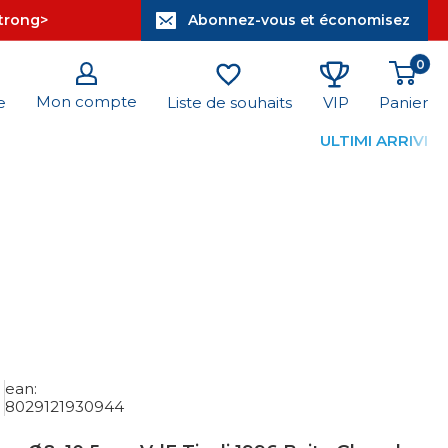
strong>
Abonnez-vous et économisez
0
Mon compte
Panier
e
Liste de souhaits
VIP
ULTIMI ARRIVI
ean:
8029121930944