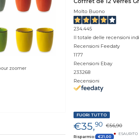
Coffret de 12 Verres G
Molto Buono
234.445
Il totale delle recensioni in
Recensioni Feedaty
1177
Recensioni Ebay
 pour zoomer
233268
Recensioni
FUORI TUTTO
€35,
90
€56,90
ESAURITO
Risparmio:
€21,00