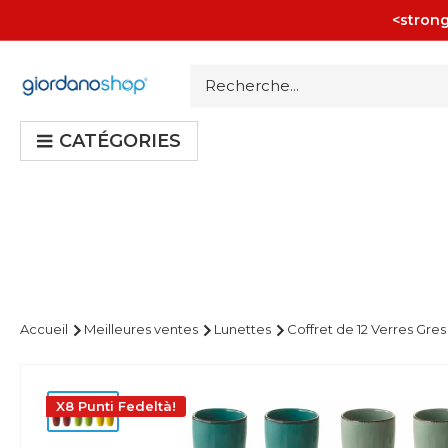
Passer
<strong
au
contenu
Giordano
Shop
CATÉGORIES
Accueil
Meilleures ventes
Lunettes
Coffret de 12 Verres Gres
X8 Punti Fedeltà!