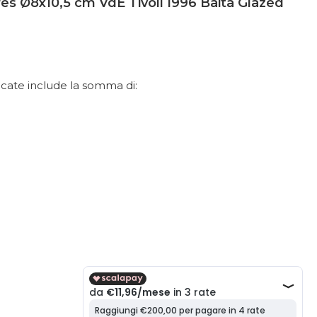
res Ø8x10,5 cm VdE Tivoli 1996 Baita Glazed
dicate include la somma di: