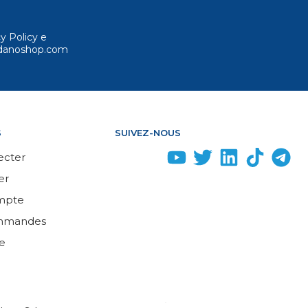
cy Policy e
ordanoshop.com
S
SUIVEZ-NOUS
ecter
er
mpte
mmandes
e