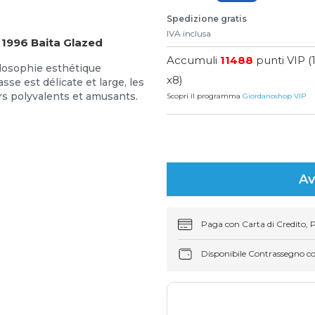
Spedizione gratis
IVA inclusa
 1996 Baita Glazed
Accumuli
11488
punti VIP (
ilosophie esthétique
x8)
asse est délicate et large, les
s polyvalents et amusants.
Scopri il programma
Giordanoshop VIP
Av
Paga con Carta di Credito, 
Disponibile Contrassegno c