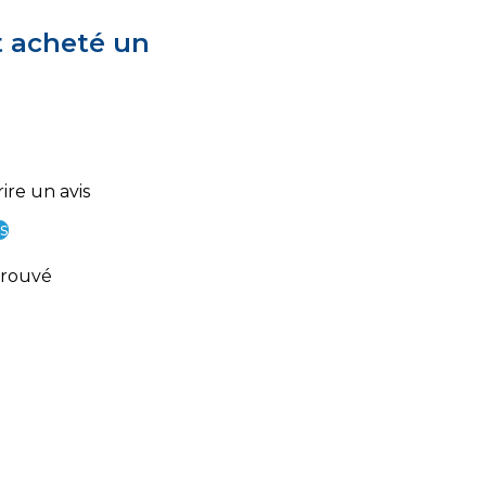
t acheté un
ire un avis
s
trouvé