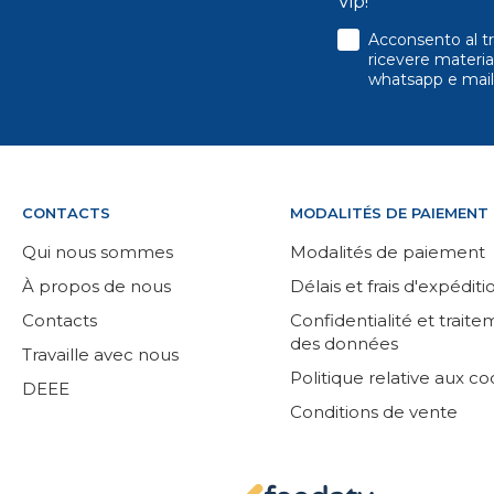
Vip!
consenso
Acconsento al tr
ricevere material
whatsapp e mail
CONTACTS
MODALITÉS DE PAIEMENT
Qui nous sommes
Modalités de paiement
À propos de nous
Délais et frais d'expéditi
Contacts
Confidentialité et trait
des données
Travaille avec nous
Politique relative aux co
DEEE
Conditions de vente