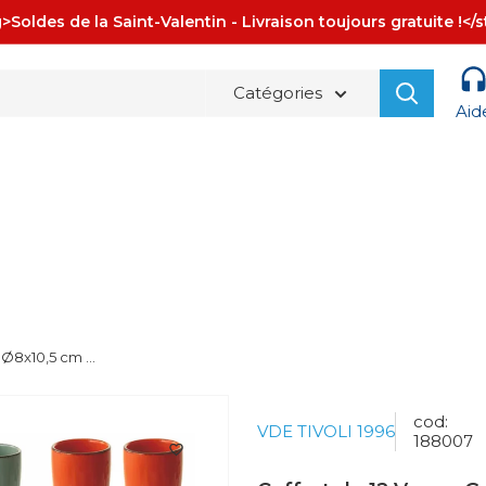
>Soldes de la Saint-Valentin - Livraison toujours gratuite !</
Catégories
Aid
La spedizione è sempre
GRATUITA!
 Ø8x10,5 cm ...
cod:
VDE TIVOLI 1996
188007