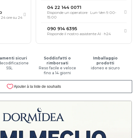
04 22 144 0071
p
Risponde un operatore · Lun-Ven 9:00-
15:00
, 24 ore su 24
090 914 6395
Risponde il nostro assistente AI · h24
amenti sicuri
Soddisfatti o
Imballaggio
decodificazione
rimborsati
prodotti
SSL
Reso facile e veloce
idoneo e sicuro
fino a 14 giorni