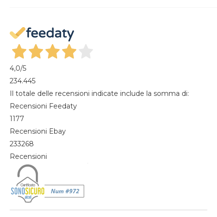
Recesso dal contratto
Mon compte
Gestisci cookie
Mes commandes
Magazine
4,0
/5
234.445
Il totale delle recensioni indicate include la somma di:
Recensioni Feedaty
1177
Recensioni Ebay
233268
Recensioni