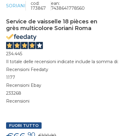
cod:
ean:
SORIANI
173867
7438641778560
Service de vaisselle 18 pièces en
grès multicolore Soriani Roma
234.445
Il totale delle recensioni indicate include la somma di:
Recensioni Feedaty
1177
Recensioni Ebay
233268
Recensioni
FUORI TUTTO
90
€100,90