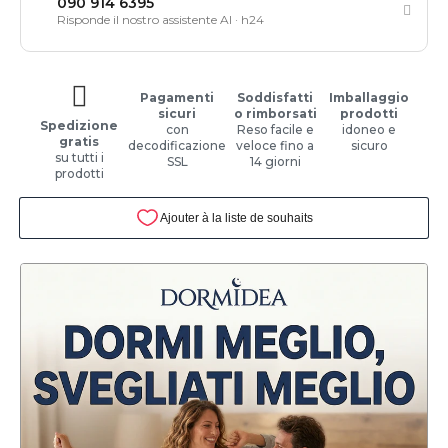
090 914 6395
Risponde il nostro assistente AI · h24
Pagamenti
Soddisfatti
Imballaggio
sicuri
o rimborsati
prodotti
Spedizione
con
Reso facile e
idoneo e
gratis
decodificazione
veloce fino a
sicuro
su tutti i
SSL
14 giorni
prodotti