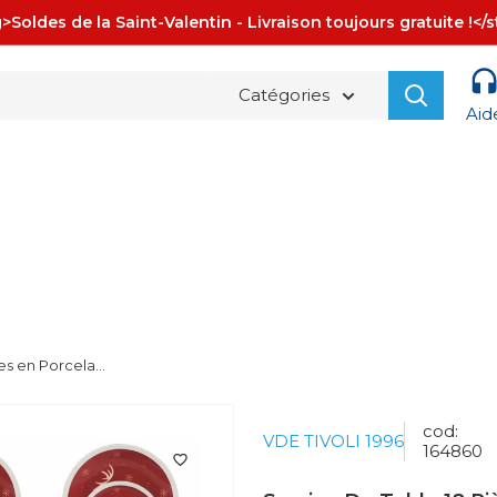
>Soldes de la Saint-Valentin - Livraison toujours gratuite !</
Catégories
Aid
La spedizione è sempre
GRATUITA!
s en Porcela...
cod:
VDE TIVOLI 1996
164860