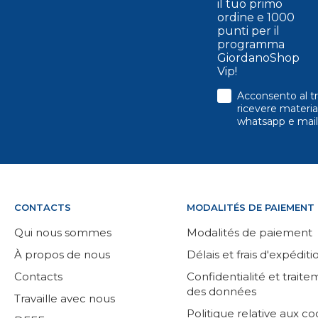
il tuo primo
ordine e 1000
punti per il
programma
GiordanoShop
Vip!
consenso
Acconsento al tr
ricevere material
whatsapp e mail
CONTACTS
MODALITÉS DE PAIEMENT
Qui nous sommes
Modalités de paiement
À propos de nous
Délais et frais d'expéditi
Contacts
Confidentialité et trait
des données
Travaille avec nous
Politique relative aux co