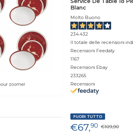
Service De Table 18 Pi
Blanc
Molto Buono
234.432
Il totale delle recensioni in
Recensioni Feedaty
1167
Recensioni Ebay
233265
Recensioni
 pour zoomer
FUORI TUTTO
€67,
90
€109,90