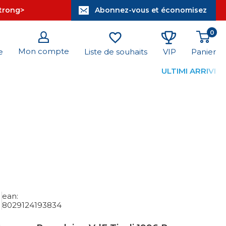
strong>
Abonnez-vous et économisez
0
Mon compte
Panier
e
Liste de souhaits
VIP
ULTIMI ARRIVI
ean:
8029124193834