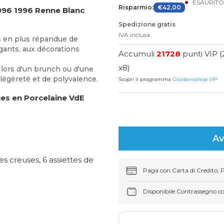
ESAURIT
Risparmio:
€42,00
1996 1996 Renne Blanc
Spedizione gratis
IVA inclusa
s en plus répandue de
gants, aux décorations
Accumuli
21728
punti VIP (
x8)
, lors d'un brunch ou d'une
 légèreté et de polyvalence.
Scopri il programma
Giordanoshop VIP
ces en Porcelaine VdE
Av
es creuses, 6 assiettes de
Paga con Carta di Credito, 
Disponibile Contrassegno c