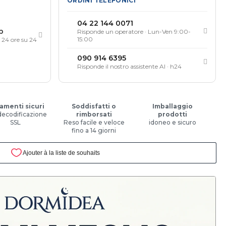
ORDINI TELEFONICI
04 22 144 0071
p
Risponde un operatore · Lun-Ven 9:00-
15:00
, 24 ore su 24
090 914 6395
Risponde il nostro assistente AI · h24
amenti sicuri
Soddisfatti o
Imballaggio
decodificazione
rimborsati
prodotti
SSL
Reso facile e veloce
idoneo e sicuro
fino a 14 giorni