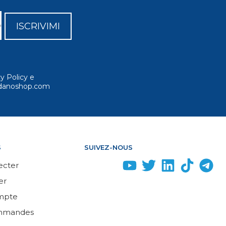
ISCRIVIMI
cy Policy e
ordanoshop.com
S
SUIVEZ-NOUS
ecter
er
mpte
mmandes