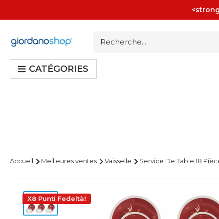
Passer
<strong
au
contenu
Giordano
Shop
CATÉGORIES
Accueil
Meilleures ventes
Vaisselle
Service De Table 18 Pièce
X8 Punti Fedeltà!