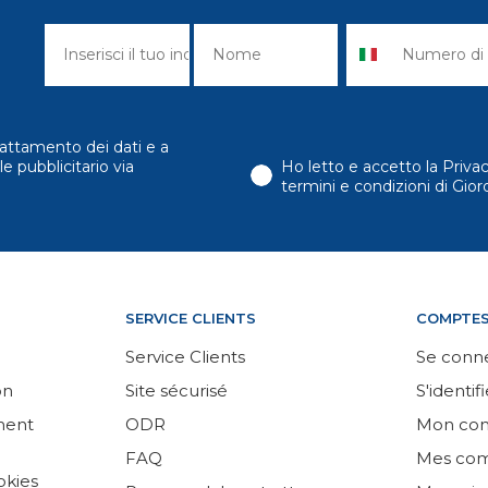
attamento dei dati e a
e pubblicitario via
Ho letto e accetto la Priva
termini e condizioni di Gi
SERVICE CLIENTS
COMPTE
Service Clients
Se conn
on
Site sécurisé
S'identifi
ement
ODR
Mon co
FAQ
Mes co
okies