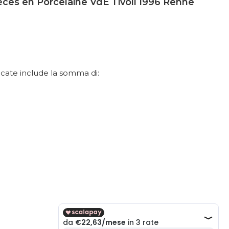
èces en Porcelaine VdE Tivoli 1996 Renne
dicate include la somma di: