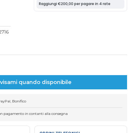
O
2716
visami quando disponibile
PayPal, Bonifico
on pagamento in contanti alla consegna