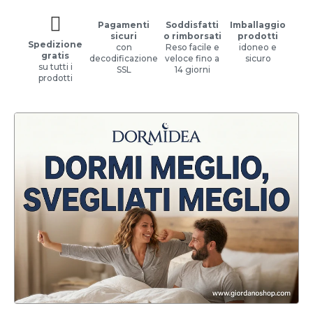
Pagamenti
Soddisfatti
Imballaggio
sicuri
o rimborsati
prodotti
Spedizione
con
Reso facile e
idoneo e
gratis
decodificazione
veloce fino a
sicuro
su tutti i
SSL
14 giorni
prodotti