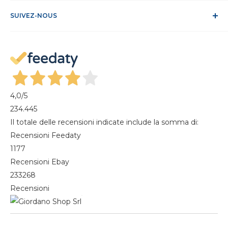
Conditions de vente
ODR
Se connecter
FAQ
SUIVEZ-NOUS
S'identifier
Recesso dal contratto
Mon compte
Gestisci cookie
Mes commandes
Magazine
4,0
/5
234.445
Il totale delle recensioni indicate include la somma di:
Recensioni Feedaty
1177
Recensioni Ebay
233268
Recensioni