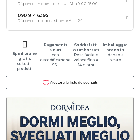
Risponde un operatore · Lun-Ven 9:00-15:00
090 914 6395
Risponde il nostro assistente AI · h24
Pagamenti
Soddisfatti
Imballaggio
sicuri
o rimborsati
prodotti
Spedizione
con
Reso facile e
idoneo e
gratis
decodificazione
veloce fino a
sicuro
su tutti i
SSL
14 giorni
prodotti