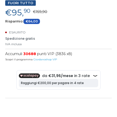
FUORI TUTTO
€95,
90
€159,90
Risparmio:
€64,00
ESAURITO
Spedizione gratis
IVA inclusa
Accumuli
30688
punti VIP (3836 x8)
Scopri il programma
Giordanoshop VIP