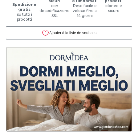
sicuri
o rimborsati
prodotti
Spedizione
con
Reso facile e
idoneo e
gratis
decodificazione
veloce fino a
sicuro
su tutti i
SSL
14 giorni
prodotti