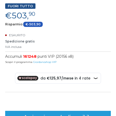
FUORI TUTTO
€503,
90
Risparmio:
€-503,90
ESAURITO
Spedizione gratis
IVA inclusa
Accumuli
161248
punti VIP (20156 x8)
Scopri il programma
Giordanoshop VIP