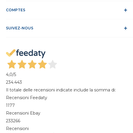
DEEE
Confidentialité et traitement des données
Service Clients
Politique relative aux cookies
COMPTES
Site sécurisé
Conditions de vente
ODR
Se connecter
FAQ
SUIVEZ-NOUS
S'identifier
Recesso dal contratto
Mon compte
Gestisci cookie
Mes commandes
Magazine
4,0
/5
234.443
Il totale delle recensioni indicate include la somma di:
Recensioni Feedaty
1177
Recensioni Ebay
233266
Recensioni