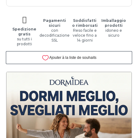
Pagamenti
Soddisfatti
Imballaggio
sicuri
o rimborsati
prodotti
Spedizione
con
Reso facile e
idoneo e
gratis
decodificazione
veloce fino a
sicuro
su tutti i
SSL
14 giorni
prodotti