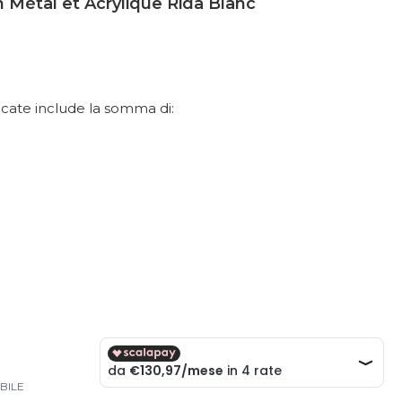
 Métal et Acrylique Rida Blanc
dicate include la somma di:
BILE