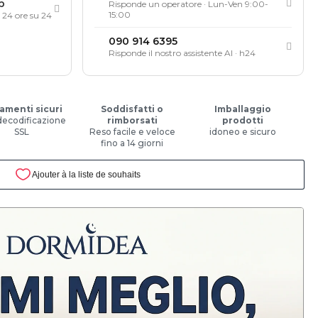
p
Risponde un operatore · Lun-Ven 9:00-
15:00
, 24 ore su 24
090 914 6395
Risponde il nostro assistente AI · h24
amenti sicuri
Soddisfatti o
Imballaggio
decodificazione
rimborsati
prodotti
SSL
Reso facile e veloce
idoneo e sicuro
fino a 14 giorni