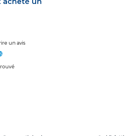
t acheté un
ire un avis
s
trouvé