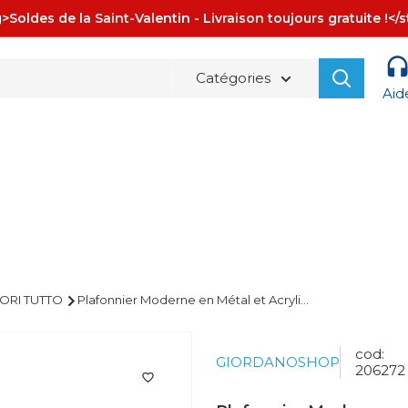
>Soldes de la Saint-Valentin - Livraison toujours gratuite !</
Catégories
Aid
La spedizione è sempre
GRATUITA!
ORI TUTTO
Plafonnier Moderne en Métal et Acryli...
cod:
GIORDANOSHOP
206272