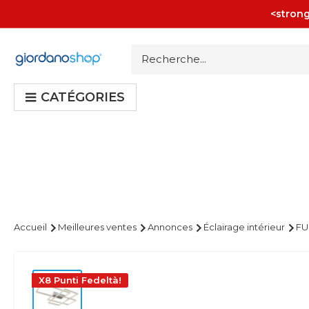
Passer
<strong
au
contenu
Giordano
Shop
CATÉGORIES
Accueil
Meilleures ventes
Annonces
Éclairage intérieur
FU
X8 Punti Fedeltà!