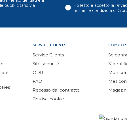
attamento dei dati e a
e pubblicitario via
Ho letto e accetto la Priva
termini e condizioni di Gi
SERVICE CLIENTS
COMPTE
Service Clients
Se conn
on
Site sécurisé
S'identifi
ement
ODR
Mon co
FAQ
Mes co
okies
Recesso dal contratto
Magazin
Gestisci cookie