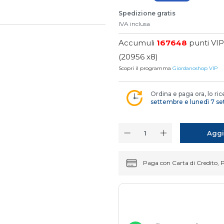
Spedizione gratis
IVA inclusa
Accumuli
167648
punti VI
(20956 x8)
Scopri il programma
Giordanoshop VIP
Ordina e paga ora, lo ric
settembre e lunedì 7 s
Aggi
Paga con Carta di Credito, 