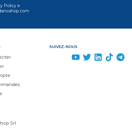
cy Policy e
ordanoshop.com
S
SUIVEZ-NOUS
ecter
er
mpte
mmandes
e