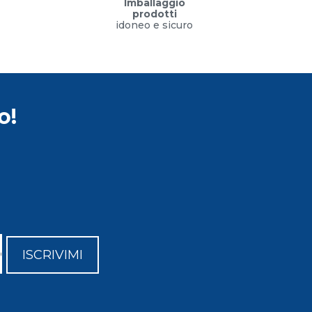
Imballaggio
prodotti
idoneo e sicuro
o!
ISCRIVIMI