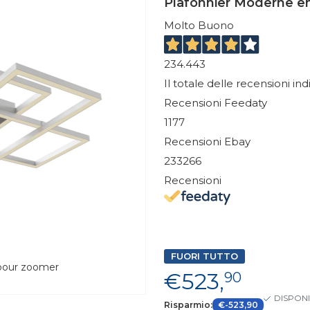
Plafonnier Moderne en
Molto Buono
234.443
Il totale delle recensioni in
Recensioni Feedaty
1177
Recensioni Ebay
233266
Recensioni
FUORI TUTTO
 pour zoomer
€523,
90
DISPONI
Risparmio:
€-523,90