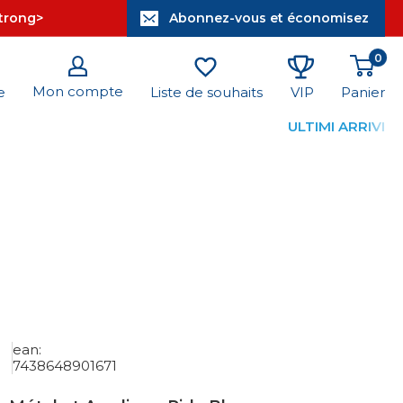
strong>
Abonnez-vous et économisez
0
Mon compte
Panier
e
Liste de souhaits
VIP
ULTIMI ARRIVI
ean:
7438648901671