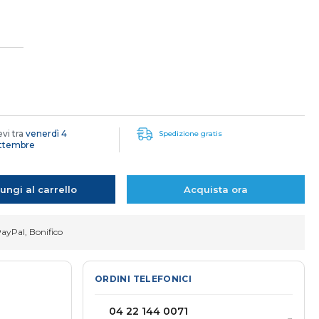
P
evi tra
venerdì 4
Spedizione gratis
ettembre
ungi al carrello
Acquista ora
PayPal, Bonifico
ORDINI TELEFONICI
04 22 144 0071