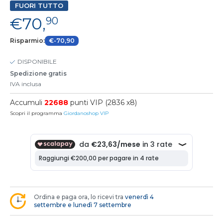
FUORI TUTTO
€70,
90
Risparmio:
€-70,90
DISPONIBILE
Spedizione gratis
IVA inclusa
Accumuli
22688
punti VIP (2836 x8)
Scopri il programma
Giordanoshop VIP
Ordina e paga ora, lo ricevi tra
venerdì 4
settembre e lunedì 7 settembre