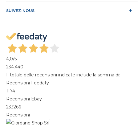
Conditions de vente
ODR
Se connecter
FAQ
SUIVEZ-NOUS
S'identifier
Recesso dal contratto
Mon compte
Gestisci cookie
Mes commandes
Magazine
4,0
/5
234.440
Il totale delle recensioni indicate include la somma di:
Recensioni Feedaty
1174
Recensioni Ebay
233266
Recensioni