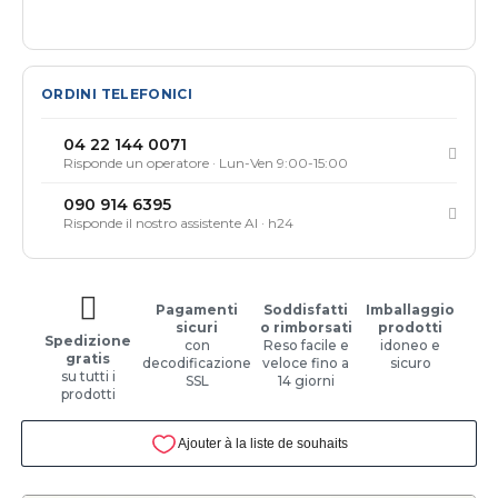
ORDINI TELEFONICI
04 22 144 0071
Risponde un operatore · Lun-Ven 9:00-15:00
090 914 6395
Risponde il nostro assistente AI · h24
Pagamenti
Soddisfatti
Imballaggio
sicuri
o rimborsati
prodotti
Spedizione
con
Reso facile e
idoneo e
gratis
decodificazione
veloce fino a
sicuro
su tutti i
SSL
14 giorni
prodotti